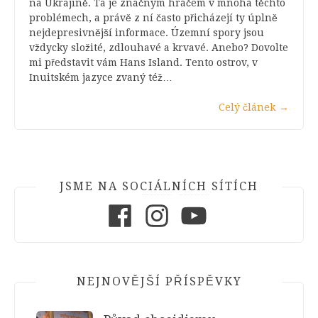
na Ukrajině. Ta je značným hráčem v mnoha těchto
problémech, a právě z ní často přicházejí ty úplně
nejdepresivnější informace. Územní spory jsou
vždycky složité, zdlouhavé a krvavé. Anebo? Dovolte
mi představit vám Hans Island. Tento ostrov, v
Inuitském jazyce zvaný též…
Celý článek
→
JSME NA SOCIÁLNÍCH SÍTÍCH
Facebook
Instagram
Youtube
NEJNOVĚJŠÍ PŘÍSPĚVKY