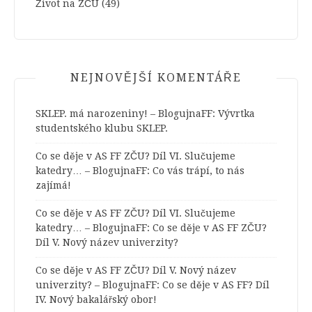
Život na ZČU
(49)
NEJNOVĚJŠÍ KOMENTÁŘE
SKLEP. má narozeniny! – BlogujnaFF
:
Vývrtka
studentského klubu SKLEP.
Co se děje v AS FF ZČU? Díl VI. Slučujeme
katedry… – BlogujnaFF
:
Co vás trápí, to nás
zajímá!
Co se děje v AS FF ZČU? Díl VI. Slučujeme
katedry… – BlogujnaFF
:
Co se děje v AS FF ZČU?
Díl V. Nový název univerzity?
Co se děje v AS FF ZČU? Díl V. Nový název
univerzity? – BlogujnaFF
:
Co se děje v AS FF? Díl
IV. Nový bakalářský obor!