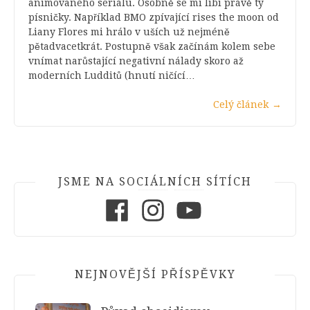
animovaného seriálu. Osobně se mi líbí právě ty
písničky. Například BMO zpívající rises the moon od
Liany Flores mi hrálo v uších už nejméně
pětadvacetkrát. Postupně však začínám kolem sebe
vnímat narůstající negativní nálady skoro až
moderních Ludditů (hnutí ničící…
Celý článek
→
JSME NA SOCIÁLNÍCH SÍTÍCH
Facebook
Instagram
Youtube
NEJNOVĚJŠÍ PŘÍSPĚVKY