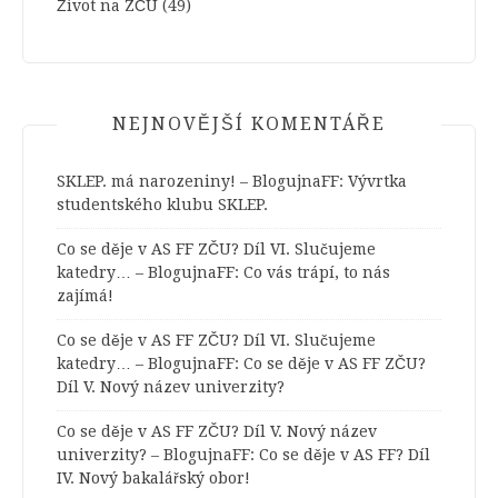
Život na ZČU
(49)
NEJNOVĚJŠÍ KOMENTÁŘE
SKLEP. má narozeniny! – BlogujnaFF
:
Vývrtka
studentského klubu SKLEP.
Co se děje v AS FF ZČU? Díl VI. Slučujeme
katedry… – BlogujnaFF
:
Co vás trápí, to nás
zajímá!
Co se děje v AS FF ZČU? Díl VI. Slučujeme
katedry… – BlogujnaFF
:
Co se děje v AS FF ZČU?
Díl V. Nový název univerzity?
Co se děje v AS FF ZČU? Díl V. Nový název
univerzity? – BlogujnaFF
:
Co se děje v AS FF? Díl
IV. Nový bakalářský obor!