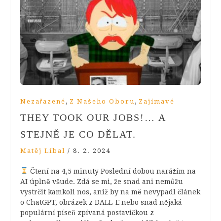
,
,
Nezařazené
Z Našeho Oboru
Zajímavé
THEY TOOK OUR JOBS!… A
STEJNĚ JE CO DĚLAT.
Matěj Líbal
/
8. 2. 2024
Čtení na 4,5 minuty Poslední dobou narážím na
AI úplně všude. Zdá se mi, že snad ani nemůžu
vystrčit kamkoli nos, aniž by na mě nevypadl článek
o ChatGPT, obrázek z DALL-E nebo snad nějaká
populární píseň zpívaná postavičkou z