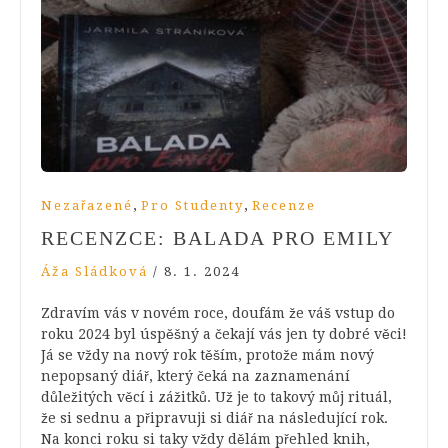
,
,
Nezařazené
Pro Studenty
Recenze
RECENZCE: BALADA PRO EMILY
Áža Sládková
/
8. 1. 2024
Zdravím vás v novém roce, doufám že váš vstup do
roku 2024 byl úspěšný a čekají vás jen ty dobré věci!
Já se vždy na nový rok těším, protože mám nový
nepopsaný diář, který čeká na zaznamenání
důležitých věcí i zážitků. Už je to takový můj rituál,
že si sednu a připravuji si diář na následující rok.
Na konci roku si taky vždy dělám přehled knih,