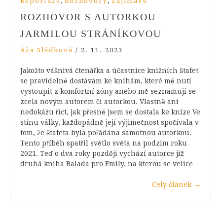
,
,
Reportáže
Rozhovory
Zajímavé
ROZHOVOR S AUTORKOU
JARMILOU STRÁNÍKOVOU
Áža Sládková
/
2. 11. 2023
Jakožto vášnivá čtenářka a účastnice knižních štafet
se pravidelně dostávám ke knihám, které mě nutí
vystoupit z komfortní zóny anebo mě seznamují se
zcela novým autorem či autorkou. Vlastně ani
nedokážu říct, jak přesně jsem se dostala ke knize Ve
stínu války, každopádně její výjimečnost spočívala v
tom, že štafeta byla pořádána samotnou autorkou.
Tento příběh spatřil světlo světa na podzim roku
2021. Teď o dva roky později vychází autorce již
druhá kniha Balada pro Emily, na kterou se velice…
Celý článek
→