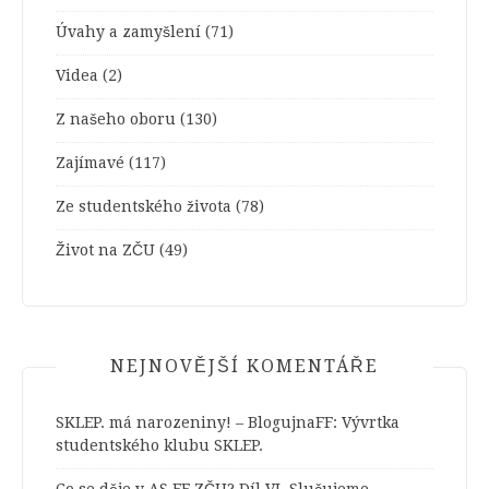
Úvahy a zamyšlení
(71)
Videa
(2)
Z našeho oboru
(130)
Zajímavé
(117)
Ze studentského života
(78)
Život na ZČU
(49)
NEJNOVĚJŠÍ KOMENTÁŘE
SKLEP. má narozeniny! – BlogujnaFF
:
Vývrtka
studentského klubu SKLEP.
Co se děje v AS FF ZČU? Díl VI. Slučujeme