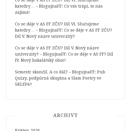
katedry… – BlogujnaFF
:
Co vás trápí, to nás
zajímá!
Co se děje v AS FF ZČU? Díl VI. Slučujeme
katedry… – BlogujnaFF
:
Co se děje v AS FF ZČU?
Díl V. Nový název univerzity?
Co se děje v AS FF ZČU? Díl V. Nový název
univerzity? – BlogujnaFF
:
Co se děje v AS FF? Díl
IV. Nový bakalářský obor!
Semestr skončil. A co dál? – BlogujnaFF
:
Pub
Quizy, podpůrná skupina a Slam Poetry ve
SKLEPě?
ARCHIVY
Květen 2026