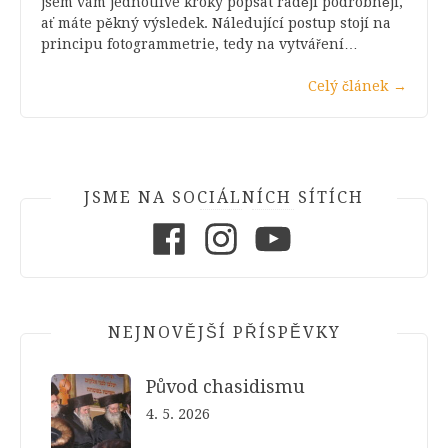
jsem vám jednotlivé kroky popsat raději podrobněji,
ať máte pěkný výsledek. Náledující postup stojí na
principu fotogrammetrie, tedy na vytváření…
Celý článek
→
JSME NA SOCIÁLNÍCH SÍTÍCH
Facebook
Instagram
Youtube
NEJNOVĚJŠÍ PŘÍSPĚVKY
Původ chasidismu
4. 5. 2026