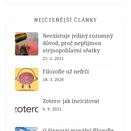
NEJČTENĚJŠÍ ČLÁNKY
Neexistuje jediný rozumný
důvod, proč nepřijmou
stejnopohlavní sňatky
25. 1. 2021
Filozofie už nefrčí
18. 3. 2020
Zotero: jak (ne)citovat
6. 9. 2021
O činnosti morální filozofie,