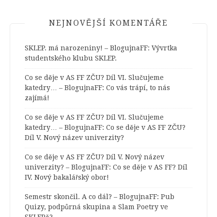
NEJNOVĚJŠÍ KOMENTÁŘE
SKLEP. má narozeniny! – BlogujnaFF
:
Vývrtka
studentského klubu SKLEP.
Co se děje v AS FF ZČU? Díl VI. Slučujeme
katedry… – BlogujnaFF
:
Co vás trápí, to nás
zajímá!
Co se děje v AS FF ZČU? Díl VI. Slučujeme
katedry… – BlogujnaFF
:
Co se děje v AS FF ZČU?
Díl V. Nový název univerzity?
Co se děje v AS FF ZČU? Díl V. Nový název
univerzity? – BlogujnaFF
:
Co se děje v AS FF? Díl
IV. Nový bakalářský obor!
Semestr skončil. A co dál? – BlogujnaFF
:
Pub
Quizy, podpůrná skupina a Slam Poetry ve
SKLEPě?