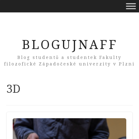
BLOGUJNAFF
Blog studentů a studentek Fakulty
filozofické Západočeské univerzity v Plzni
Tag:
3D