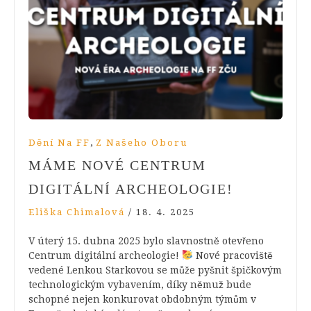
,
Dění Na FF
Z Našeho Oboru
MÁME NOVÉ CENTRUM
DIGITÁLNÍ ARCHEOLOGIE!
Eliška Chimalová
/
18. 4. 2025
V úterý 15. dubna 2025 bylo slavnostně otevřeno
Centrum digitální archeologie!
Nové pracoviště
vedené Lenkou Starkovou se může pyšnit špičkovým
technologickým vybavením, díky němuž bude
schopné nejen konkurovat obdobným týmům v