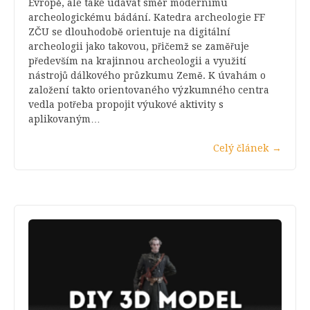
Evropě, ale také udávat směr modernímu
archeologickému bádání. Katedra archeologie FF
ZČU se dlouhodobě orientuje na digitální
archeologii jako takovou, přičemž se zaměřuje
především na krajinnou archeologii a využití
nástrojů dálkového průzkumu Země. K úvahám o
založení takto orientovaného výzkumného centra
vedla potřeba propojit výukové aktivity s
aplikovaným…
Celý článek
→