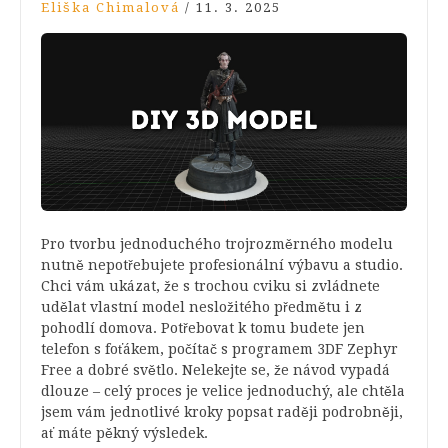
Eliška Chimalová
/
11. 3. 2025
Pro tvorbu jednoduchého trojrozměrného modelu
nutně nepotřebujete profesionální výbavu a studio.
Chci vám ukázat, že s trochou cviku si zvládnete
udělat vlastní model nesložitého předmětu i z
pohodlí domova. Potřebovat k tomu budete jen
telefon s foťákem, počítač s programem 3DF Zephyr
Free a dobré světlo. Nelekejte se, že návod vypadá
dlouze – celý proces je velice jednoduchý, ale chtěla
jsem vám jednotlivé kroky popsat raději podrobněji,
ať máte pěkný výsledek.