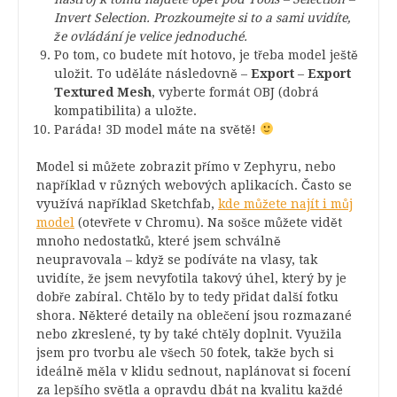
Invert Selection. Prozkoumejte si to a sami uvidíte,
že ovládání je velice jednoduché.
Po tom, co budete mít hotovo, je třeba model ještě
uložit. To uděláte následovně –
Export
–
Export
Textured Mesh
, vyberte formát OBJ (dobrá
kompatibilita) a uložte.
Paráda! 3D model máte na světě!
Model si můžete zobrazit přímo v Zephyru, nebo
například v různých webových aplikacích. Často se
využívá například Sketchfab,
kde můžete najít i můj
model
(otevřete v Chromu). Na sošce můžete vidět
mnoho nedostatků, které jsem schválně
neupravovala – když se podíváte na vlasy, tak
uvidíte, že jsem nevyfotila takový úhel, který by je
dobře zabíral. Chtělo by to tedy přidat další fotku
shora. Některé detaily na oblečení jsou rozmazané
nebo zkreslené, ty by také chtěly doplnit. Využila
jsem pro tvorbu ale všech 50 fotek, takže bych si
ideálně měla v klidu sednout, naplánovat si focení
za lepšího světla a opravdu dbát na kvalitu každé