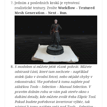
Jedním z posledních kroků je vytvoření
realistické textury. Zvolte
Workflow
–
Textured
Mesh Generation
–
Next
–
Run
.
S modelem si můžete ještě různě pohrát. Můžete
odstranit části, které tam nechcete – například
stolek (jako v úvodní fotce), nebo nějaké chyby v
rekonstrukci. Vše potřebné k tomu najdete pod
záložkou Tools – Selection – Manual Selection. V
pravém dolním rohu se vám pak otevře okno s
dalšími detaily, kde můžete zvolit třeba Eliptic Tool.
Pokud budete potřebovat invertovat výběr, tak
nástroj k tomu najdete opět pod Tools – Selection –