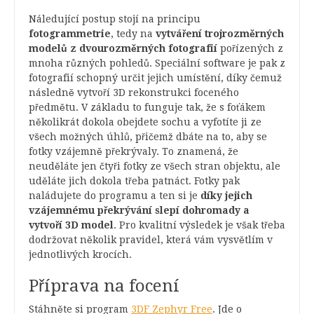
Náledující postup stojí na principu
fotogrammetrie
, tedy na
vytváření trojrozměrných
modelů z dvourozměrných fotografií
pořízených z
mnoha různých pohledů. Speciální software je pak z
fotografií schopný určit jejich umístění, díky čemuž
následně vytvoří 3D rekonstrukci foceného
předmětu. V základu to funguje tak, že s foťákem
několikrát dokola obejdete sochu a vyfotíte ji ze
všech možných úhlů, přičemž dbáte na to, aby se
fotky vzájemně překrývaly. To znamená, že
neuděláte jen čtyři fotky ze všech stran objektu, ale
uděláte jich dokola třeba patnáct. Fotky pak
naládujete do programu a ten si je
díky jejich
vzájemnému překrývání slepí dohromady a
vytvoří 3D model
. Pro kvalitní výsledek je však třeba
dodržovat několik pravidel, která vám vysvětlím v
jednotlivých krocích.
Příprava na focení
Stáhněte si program
3DF Zephyr Free
. Jde o