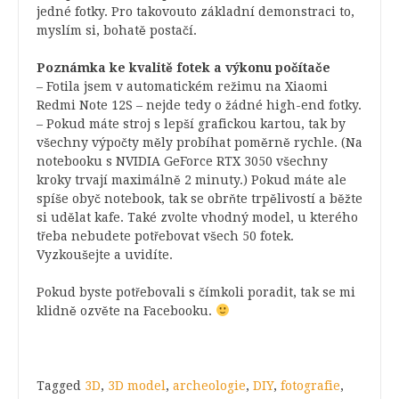
jedné fotky. Pro takovouto základní demonstraci to,
myslím si, bohatě postačí.
Poznámka ke kvalitě fotek a výkonu počítače
– Fotila jsem v automatickém režimu na Xiaomi
Redmi Note 12S – nejde tedy o žádné high-end fotky.
– Pokud máte stroj s lepší grafickou kartou, tak by
všechny výpočty měly probíhat poměrně rychle. (Na
notebooku s NVIDIA GeForce RTX 3050 všechny
kroky trvají maximálně 2 minuty.) Pokud máte ale
spíše obyč notebook, tak se obrňte trpělivostí a běžte
si udělat kafe. Také zvolte vhodný model, u kterého
třeba nebudete potřebovat všech 50 fotek.
Vyzkoušejte a uvidíte.
Pokud byste potřebovali s čímkoli poradit, tak se mi
klidně ozvěte na Facebooku.
Tagged
3D
,
3D model
,
archeologie
,
DIY
,
fotografie
,