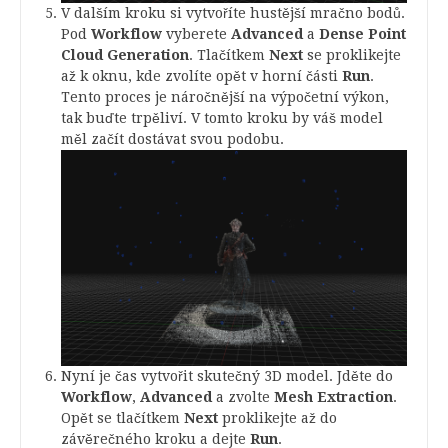
V dalším kroku si vytvoříte hustější mračno bodů.
Pod
Workflow
vyberete
Advanced
a
Dense Point
Cloud Generation
. Tlačítkem
Next
se proklikejte
až k oknu, kde zvolíte opět v horní části
Run
.
Tento proces je náročnější na výpočetní výkon,
tak buďte trpěliví. V tomto kroku by váš model
měl začít dostávat svou podobu.
Nyní je čas vytvořit skutečný 3D model. Jděte do
Workflow
,
Advanced
a zvolte
Mesh Extraction
.
Opět se tlačítkem
Next
proklikejte až do
závěrečného kroku a dejte
Run
.