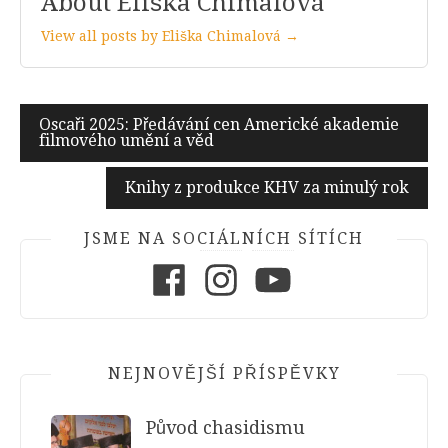
About Eliška Chimalová
View all posts by Eliška Chimalová →
Navigace
Oscaři 2025: Předávání cen Americké akademie
filmového umění a věd
pro
příspěvek
Knihy z produkce KHV za minulý rok
JSME NA SOCIÁLNÍCH SÍTÍCH
Facebook
Instagram
Youtube
NEJNOVĚJŠÍ PŘÍSPĚVKY
Původ chasidismu