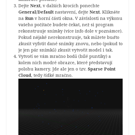
Dejte
Next
, v dalších krocích ponechte
General/Default
nastavení, dejte
Next
. Klikněte
na
Run
v horní části okna. V závislosti na výkonu
vašeho počítače budete čekat, než si program
rekonstruuje snímky (více info dole v poznámce).
Pokud nějaké nerekonstruuje, tak můžete buďto
zkusit vyfotit dané snímky znovu, nebo (pokud to
je jen pár snímků) zkusit vytvořit model i tak.
Vytvoří se vám mračno bodů (bílé puntíky) a
kolem nich modré obrazce, které představují
polohu kamery. Jde ale jen o tzv.
Sparse Point
Cloud
, tedy řídké mračno.