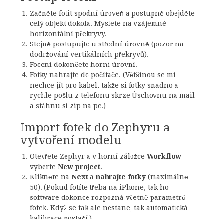
Začněte fotit spodní úroveň a postupně obejděte
celý objekt dokola. Myslete na vzájemné
horizontální překryvy.
Stejně postupujte u střední úrovně (pozor na
dodržování vertikálních překryvů).
Focení dokončete horní úrovní.
Fotky nahrajte do počítače. (Většinou se mi
nechce jít pro kabel, takže si fotky snadno a
rychle pošlu z telefonu skrze Úschovnu na mail
a stáhnu si zip na pc.)
Import fotek do Zephyru a
vytvoření modelu
Otevřete Zephyr a v horní záložce
Workflow
vyberte
New project
.
Klikněte na
Next
a
nahrajte fotky
(maximálně
50). (Pokud fotíte třeba na iPhone, tak ho
software dokonce rozpozná včetně parametrů
fotek. Když se tak ale nestane, tak automatická
kalibrace postačí.)