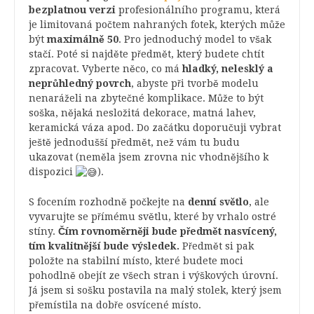
bezplatnou verzi
profesionálního programu, která
je limitovaná počtem nahraných fotek, kterých může
být
maximálně 50
. Pro jednoduchý model to však
stačí. Poté si najděte předmět, který budete chtít
zpracovat. Vyberte něco, co má
hladký, nelesklý a
neprůhledný povrch
, abyste při tvorbě modelu
nenaráželi na zbytečné komplikace. Může to být
soška, nějaká nesložitá dekorace, matná lahev,
keramická váza apod. Do začátku doporučuji vybrat
ještě jednodušší předmět, než vám tu budu
ukazovat (neměla jsem zrovna nic vhodnějšího k
dispozici
).
S focením rozhodně počkejte na
denní světlo
, ale
vyvarujte se přímému světlu, které by vrhalo ostré
stíny.
Čím rovnoměrněji bude předmět nasvícený,
tím kvalitnější bude výsledek.
Předmět si pak
položte na stabilní místo, které budete moci
pohodlně obejít ze všech stran i výškových úrovní.
Já jsem si sošku postavila na malý stolek, který jsem
přemístila na dobře osvícené místo.