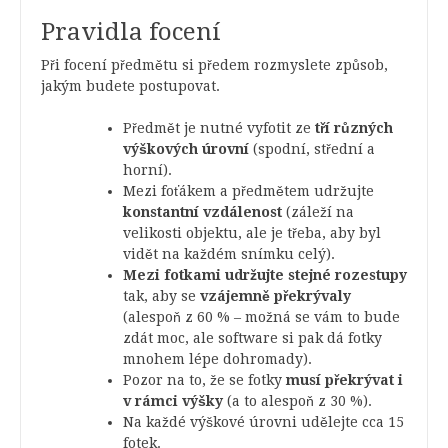
Pravidla focení
Při focení předmětu si předem rozmyslete způsob,
jakým budete postupovat.
Předmět je nutné vyfotit ze
tří různých
výškových úrovní
(spodní, střední a
horní).
Mezi foťákem a předmětem udržujte
konstantní vzdálenost
(záleží na
velikosti objektu, ale je třeba, aby byl
vidět na každém snímku celý).
Mezi fotkami udržujte stejné rozestupy
tak, aby se
vzájemně překrývaly
(alespoň z 60 % – možná se vám to bude
zdát moc, ale software si pak dá fotky
mnohem lépe dohromady).
Pozor na to, že se fotky
musí překrývat i
v rámci výšky
(a to alespoň z 30 %).
Na každé výškové úrovni udělejte cca 15
fotek.