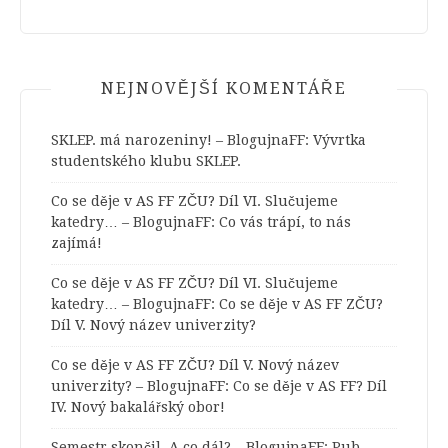
NEJNOVĚJŠÍ KOMENTÁŘE
SKLEP. má narozeniny! – BlogujnaFF
:
Vývrtka
studentského klubu SKLEP.
Co se děje v AS FF ZČU? Díl VI. Slučujeme
katedry… – BlogujnaFF
:
Co vás trápí, to nás
zajímá!
Co se děje v AS FF ZČU? Díl VI. Slučujeme
katedry… – BlogujnaFF
:
Co se děje v AS FF ZČU?
Díl V. Nový název univerzity?
Co se děje v AS FF ZČU? Díl V. Nový název
univerzity? – BlogujnaFF
:
Co se děje v AS FF? Díl
IV. Nový bakalářský obor!
Semestr skončil. A co dál? – BlogujnaFF
:
Pub