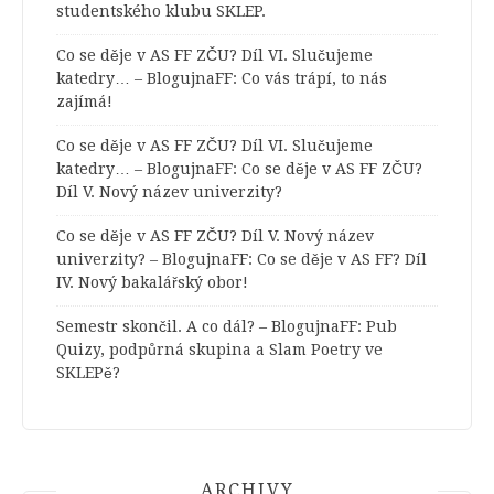
studentského klubu SKLEP.
Co se děje v AS FF ZČU? Díl VI. Slučujeme
katedry… – BlogujnaFF
:
Co vás trápí, to nás
zajímá!
Co se děje v AS FF ZČU? Díl VI. Slučujeme
katedry… – BlogujnaFF
:
Co se děje v AS FF ZČU?
Díl V. Nový název univerzity?
Co se děje v AS FF ZČU? Díl V. Nový název
univerzity? – BlogujnaFF
:
Co se děje v AS FF? Díl
IV. Nový bakalářský obor!
Semestr skončil. A co dál? – BlogujnaFF
:
Pub
Quizy, podpůrná skupina a Slam Poetry ve
SKLEPě?
ARCHIVY