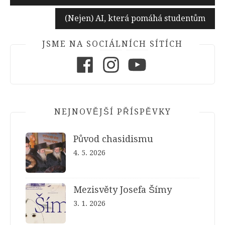
pro
příspěvek
(Nejen) AI, která pomáhá studentům
JSME NA SOCIÁLNÍCH SÍTÍCH
Facebook
Instagram
Youtube
NEJNOVĚJŠÍ PŘÍSPĚVKY
Původ chasidismu
4. 5. 2026
Mezisvěty Josefa Šímy
3. 1. 2026