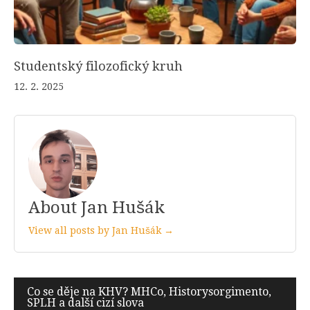
Studentský filozofický kruh
12. 2. 2025
About Jan Hušák
View all posts by Jan Hušák →
Navigace
Co se děje na KHV? MHCo, Historysorgimento,
SPLH a další cizí slova