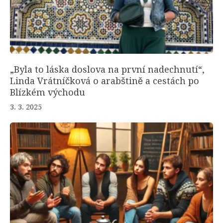
„Byla to láska doslova na první nadechnutí“,
Linda Vrátníčková o arabštině a cestách po
Blízkém východu
3. 3. 2025