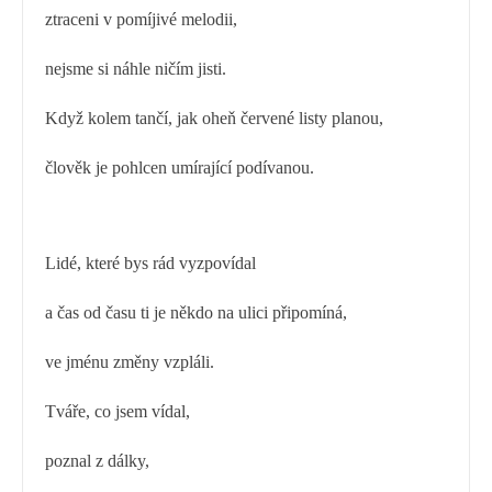
ztraceni v pomíjivé melodii,
nejsme si náhle ničím jisti.
Když kolem tančí, jak oheň červené listy planou,
člověk je pohlcen umírající podívanou.
Lidé, které bys rád vyzpovídal
a čas od času ti je někdo na ulici připomíná,
ve jménu změny vzpláli.
Tváře, co jsem vídal,
poznal z dálky,