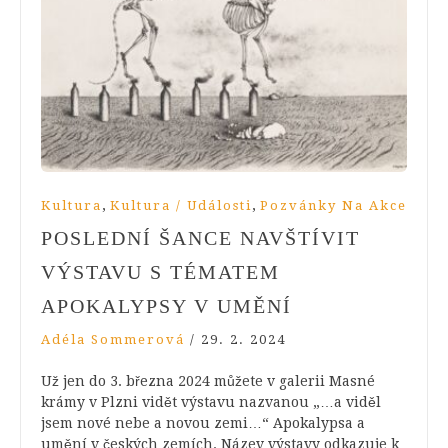
,
,
Kultura
Kultura / Události
Pozvánky Na Akce
POSLEDNÍ ŠANCE NAVŠTÍVIT
VÝSTAVU S TÉMATEM
APOKALYPSY V UMĚNÍ
Adéla Sommerová
/
29. 2. 2024
Už jen do 3. března 2024 můžete v galerii Masné
krámy v Plzni vidět výstavu nazvanou „…a viděl
jsem nové nebe a novou zemi…“ Apokalypsa a
umění v českých zemích. Název výstavy odkazuje k