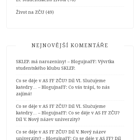
Život na ZČU
(49)
NEJNOVĚJŠÍ KOMENTÁŘE
SKLEP. má narozeniny! – BlogujnaFF
:
Vývrtka
studentského klubu SKLEP.
Co se děje v AS FF ZČU? Díl VI. Slučujeme
katedry… – BlogujnaFF
:
Co vás trápí, to nás
zajímá!
Co se děje v AS FF ZČU? Díl VI. Slučujeme
katedry… – BlogujnaFF
:
Co se děje v AS FF ZČU?
Díl V. Nový název univerzity?
Co se děje v AS FF ZČU? Díl V. Nový název
univerzity? – BlogujnaFF
:
Co se děje v AS FF? Díl