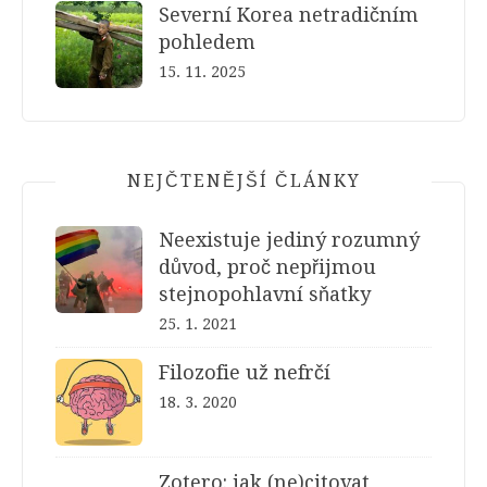
Severní Korea netradičním
pohledem
15. 11. 2025
NEJČTENĚJŠÍ ČLÁNKY
Neexistuje jediný rozumný
důvod, proč nepřijmou
stejnopohlavní sňatky
25. 1. 2021
Filozofie už nefrčí
18. 3. 2020
Zotero: jak (ne)citovat