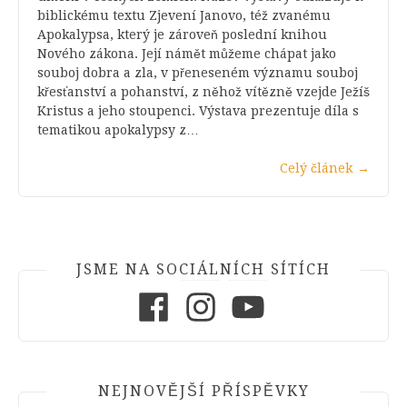
biblickému textu Zjevení Janovo, též zvanému
Apokalypsa, který je zároveň poslední knihou
Nového zákona. Její námět můžeme chápat jako
souboj dobra a zla, v přeneseném významu souboj
křesťanství a pohanství, z něhož vítězně vzejde Ježíš
Kristus a jeho stoupenci. Výstava prezentuje díla s
tematikou apokalypsy z…
Celý článek
→
JSME NA SOCIÁLNÍCH SÍTÍCH
Facebook
Instagram
Youtube
NEJNOVĚJŠÍ PŘÍSPĚVKY