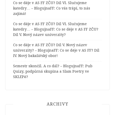
Co se děje v AS FF ZČU? Díl VI. Slučujeme
katedry… – BlogujnaFF
:
Co vás trápí, to nás
zajímá!
Co se děje v AS FF ZČU? Díl VI. Slučujeme
katedry… – BlogujnaFF
:
Co se děje v AS FF ZČU?
Díl V. Nový název univerzity?
Co se děje v AS FF ZČU? Díl V. Nový název
univerzity? – BlogujnaFF
:
Co se děje v AS FF? Díl
IV. Nový bakalářský obor!
Semestr skončil. A co dál? – BlogujnaFF
:
Pub
Quizy, podpůrná skupina a Slam Poetry ve
SKLEPě?
ARCHIVY