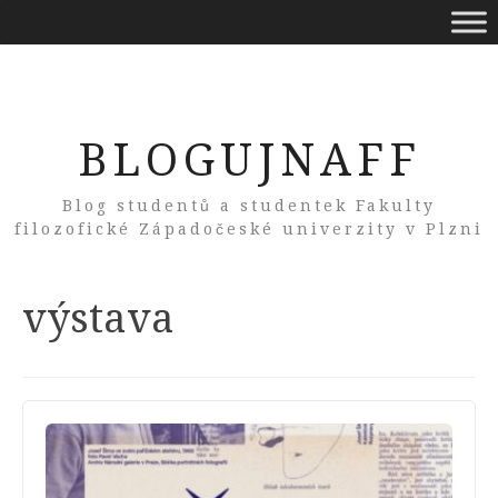
BLOGUJNAFF
Blog studentů a studentek Fakulty
filozofické Západočeské univerzity v Plzni
Tag:
výstava