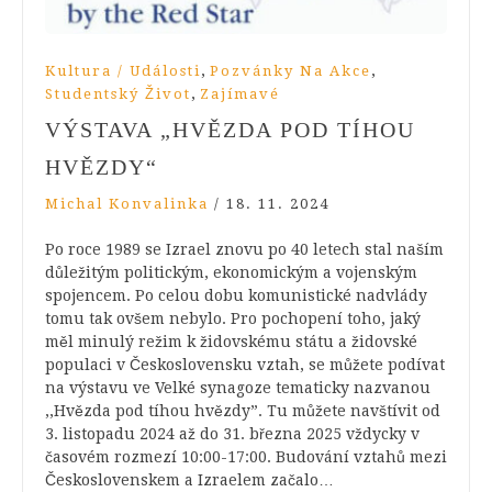
,
,
Kultura / Události
Pozvánky Na Akce
,
Studentský Život
Zajímavé
VÝSTAVA „HVĚZDA POD TÍHOU
HVĚZDY“
Michal Konvalinka
/
18. 11. 2024
Po roce 1989 se Izrael znovu po 40 letech stal naším
důležitým politickým, ekonomickým a vojenským
spojencem. Po celou dobu komunistické nadvlády
tomu tak ovšem nebylo. Pro pochopení toho, jaký
měl minulý režim k židovskému státu a židovské
populaci v Československu vztah, se můžete podívat
na výstavu ve Velké synagoze tematicky nazvanou
,,Hvězda pod tíhou hvězdy”. Tu můžete navštívit od
3. listopadu 2024 až do 31. března 2025 vždycky v
časovém rozmezí 10:00-17:00. Budování vztahů mezi
Československem a Izraelem začalo…