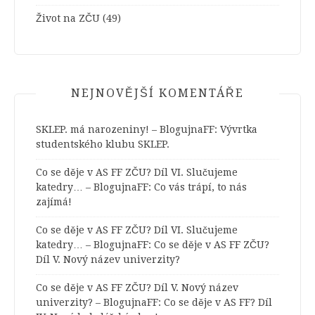
Život na ZČU
(49)
NEJNOVĚJŠÍ KOMENTÁŘE
SKLEP. má narozeniny! – BlogujnaFF
:
Vývrtka
studentského klubu SKLEP.
Co se děje v AS FF ZČU? Díl VI. Slučujeme
katedry… – BlogujnaFF
:
Co vás trápí, to nás
zajímá!
Co se děje v AS FF ZČU? Díl VI. Slučujeme
katedry… – BlogujnaFF
:
Co se děje v AS FF ZČU?
Díl V. Nový název univerzity?
Co se děje v AS FF ZČU? Díl V. Nový název
univerzity? – BlogujnaFF
:
Co se děje v AS FF? Díl