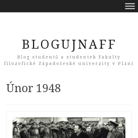
BLOGUJNAFF
Blog studentů a studentek Fakulty
filozofické Západočeské univerzity v Plzni
Tag:
Únor 1948