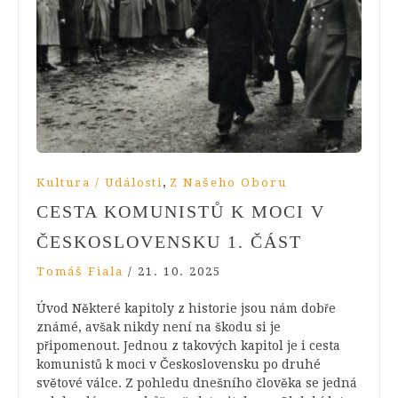
,
Kultura / Události
Z Našeho Oboru
CESTA KOMUNISTŮ K MOCI V
ČESKOSLOVENSKU 1. ČÁST
Tomáš Fiala
/
21. 10. 2025
Úvod Některé kapitoly z historie jsou nám dobře
známé, avšak nikdy není na škodu si je
připomenout. Jednou z takových kapitol je i cesta
komunistů k moci v Československu po druhé
světové válce. Z pohledu dnešního člověka se jedná