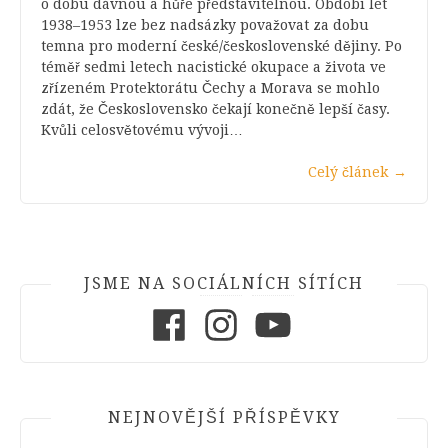
o dobu dávnou a hůře představitelnou. Období let
1938–1953 lze bez nadsázky považovat za dobu
temna pro moderní české/československé dějiny. Po
téměř sedmi letech nacistické okupace a života ve
zřízeném Protektorátu Čechy a Morava se mohlo
zdát, že Československo čekají konečně lepší časy.
Kvůli celosvětovému vývoji…
Celý článek
→
JSME NA SOCIÁLNÍCH SÍTÍCH
Facebook
Instagram
Youtube
NEJNOVĚJŠÍ PŘÍSPĚVKY