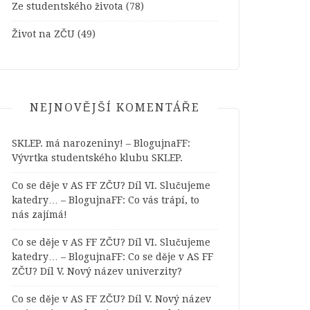
Ze studentského života
(78)
Život na ZČU
(49)
NEJNOVĚJŠÍ KOMENTÁŘE
SKLEP. má narozeniny! – BlogujnaFF
:
Vývrtka studentského klubu SKLEP.
Co se děje v AS FF ZČU? Díl VI. Slučujeme
katedry… – BlogujnaFF
:
Co vás trápí, to
nás zajímá!
Co se děje v AS FF ZČU? Díl VI. Slučujeme
katedry… – BlogujnaFF
:
Co se děje v AS FF
ZČU? Díl V. Nový název univerzity?
Co se děje v AS FF ZČU? Díl V. Nový název