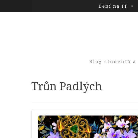
Dění na FF
Blog studentů a
Tag:
Trůn Padlých