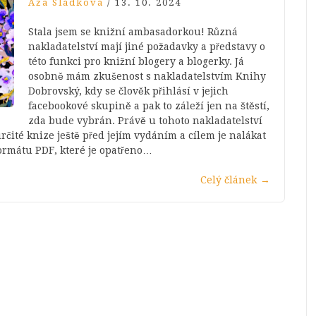
Áža Sládková
/
13. 10. 2024
Stala jsem se knižní ambasadorkou! Různá
nakladatelství mají jiné požadavky a představy o
této funkci pro knižní blogery a blogerky. Já
osobně mám zkušenost s nakladatelstvím Knihy
Dobrovský, kdy se člověk přihlásí v jejich
facebookové skupině a pak to záleží jen na štěstí,
zda bude vybrán. Právě u tohoto nakladatelství
rčité knize ještě před jejím vydáním a cílem je nalákat
ormátu PDF, které je opatřeno…
Celý článek
→