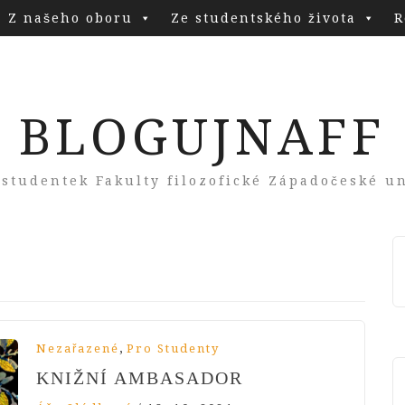
Z našeho oboru
Ze studentského života
R
BLOGUJNAFF
 studentek Fakulty filozofické Západočeské un
,
Nezařazené
Pro Studenty
KNIŽNÍ AMBASADOR