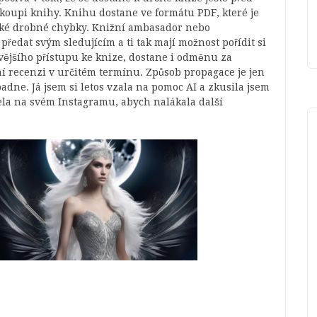
 koupi knihy. Knihu dostane ve formátu PDF, které je
aké drobné chybky. Knižní ambasador nebo
ředat svým sledujícím a ti tak mají možnost pořídit si
vějšího přístupu ke knize, dostane i odměnu za
 recenzi v určitém termínu. Způsob propagace je jen
dne. Já jsem si letos vzala na pomoc AI a zkusila jsem
ela na svém Instagramu, abych nalákala další