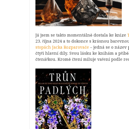
Já jsem se takto momentálně dostala ke knize
23. října 2024 a to dokonce s krásnou barevno
stopách Jacka Rozparovače
– jedná se o název 
čtyři hlavní díly. Svou lásku ke knihám a příb
čtenářkou. Kromě čtení miluje vaření podle re