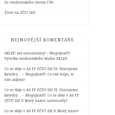
Ze studentského života
(78)
Život na ZČU
(49)
NEJNOVĚJŠÍ KOMENTÁŘE
SKLEP. má narozeniny! – BlogujnaFF
:
Vývrtka studentského klubu SKLEP.
Co se děje v AS FF ZČU? Díl VI. Slučujeme
katedry… – BlogujnaFF
:
Co vás trápí, to
nás zajímá!
Co se děje v AS FF ZČU? Díl VI. Slučujeme
katedry… – BlogujnaFF
:
Co se děje v AS FF
ZČU? Díl V. Nový název univerzity?
Co se děje v AS FF ZČU? Díl V. Nový název