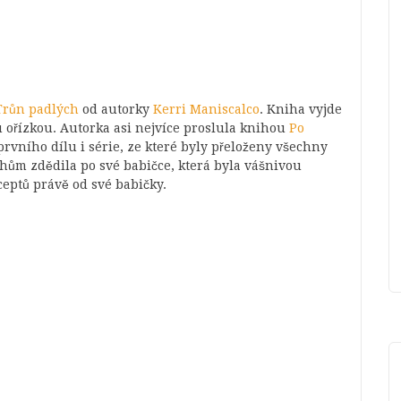
Trůn padlých
od autorky
Kerri Maniscalco
. Kniha vyjde
u ořízkou. Autorka asi nejvíce proslula knihou
Po
prvního dílu i série, ze které byly přeloženy všechny
ěhům zdědila po své babičce, která byla vášnivou
ceptů právě od své babičky.