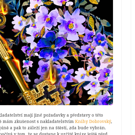
adatelství mají jiné požadavky a představy o této
bně mám zkušenost s nakladatelstvím
Knihy Dobrovský
,
pině a pak to záleží jen na štěstí, zda bude vybrán.
očívá v tom, že se dostane k určité knize ještě před