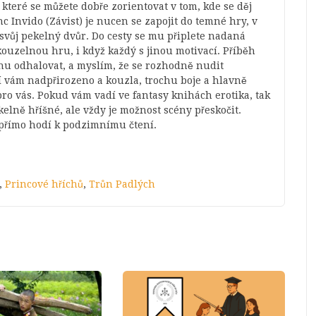
teré se můžete dobře zorientovat v tom, kde se děj
c Invido (Závist) je nucen se zapojit do temné hry, v
i svůj pekelný dvůr. Do cesty se mu připlete nadaná
ouzelnou hru, i když každý s jinou motivací. Příběh
hu odhalovat, a myslím, že se rozhodně nudit
í vám nadpřirozeno a kouzla, trochu boje a hlavně
pro vás. Pokud vám vadí ve fantasy knihách erotika, tak
elně hříšné, ale vždy je možnost scény přeskočit.
 přímo hodí k podzimnímu čtení.
,
Princové hříchů
,
Trůn Padlých