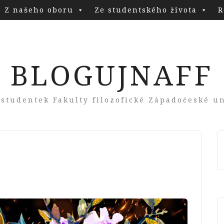
Z našeho oboru
Ze studentského života
R
BLOGUJNAFF
 studentek Fakulty filozofické Západočeské un