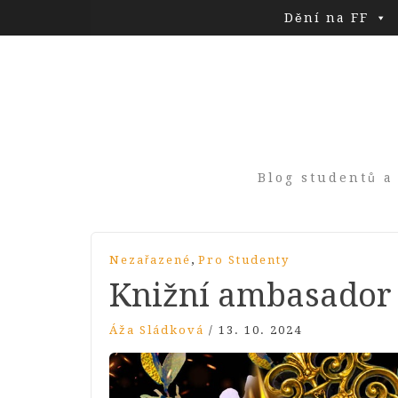
Dění na FF
Blog studentů a
,
Nezařazené
Pro Studenty
Knižní ambasador
Áža Sládková
/
13. 10. 2024