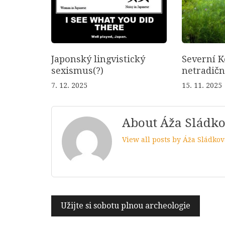
Japonský lingvistický
Severní K
sexismus(?)
netradič
7. 12. 2025
15. 11. 2025
About Áža Sládk
View all posts by Áža Sládko
Navigace
Užijte si sobotu plnou archeologie
pro