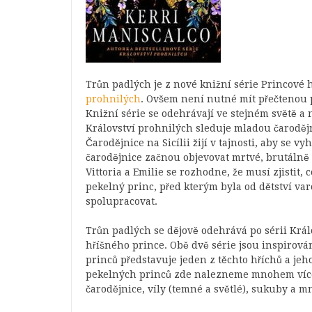
Trůn padlých je z nové knižní série Princové 
prohnilých
. Ovšem není nutné mít přečtenou p
Knižní série se odehrávají ve stejném světě a n
Království prohnilých sleduje mladou čarodějnic
Čarodějnice na Sicílii žijí v tajnosti, aby se v
čarodějnice začnou objevovat mrtvé, brutálně 
Vittoria a Emilie se rozhodne, že musí zjistit, c
pekelný princ, před kterým byla od dětství v
spolupracovat.
Trůn padlých se dějově odehrává po sérii Král
hříšného prince. Obě dvě série jsou inspirov
princů představuje jeden z těchto hříchů a jeh
pekelných princů zde nalezneme mnohem více 
čarodějnice, víly (temné a světlé), sukuby a m