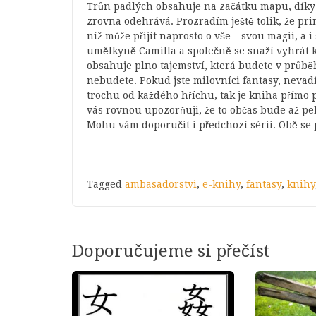
Trůn padlých obsahuje na začátku mapu, díky k
zrovna odehrává. Prozradím ještě tolik, že prin
níž může přijít naprosto o vše – svou magii, a 
umělkyně Camilla a společně se snaží vyhrát k
obsahuje plno tajemství, která budete v průbě
nebudete. Pokud jste milovníci fantasy, nevad
trochu od každého hříchu, tak je kniha přímo 
vás rovnou upozorňuji, že to občas bude až pek
Mohu vám doporučit i předchozí sérii. Obě se
Tagged
ambasadorstvi
,
e-knihy
,
fantasy
,
knihy
Doporučujeme si přečíst