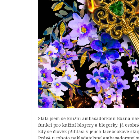
Stala jsem se knižní ambasadorkou! Různá nakl
funkci pro knižní blogery a blogerky. Já oso
kdy se člověk přihlásí v jejich facebookové sku
Právě u tohoto nakladatelství ambasadorství sp