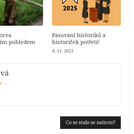
orea
Pasování historiků a
ním pohledem
historiček potřetí!
4. 11. 2025
ová
vá →
Co se stalo se satirou?