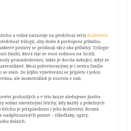
hříchu a volně navazuje na předchozí sérii
Království
ředchozí trilogii, aby došlo k pochopení příběhu.
ěkteré postavy se prolínají skrz oba příběhy. Trilogie
i Emilii, která žije se svou rodinou na Sicílii.
yhnuly pronásledování, takže je docela šokující, když se
zavražděné. Mezi pohřešovanými je i sestra Emilie
o se stalo. Do jejího vyšetřování se připlete i jeden
arována, ale momentálně je nucena s ním
ovství prohnilých a v této knize sledujeme jiného
ány sedmi smrtelnými hříchy, kdy každý z pekelných
o hříchu je přizpůsobeno i jeho království. Kromě
nadpřirozených postav – vlkodlaky, upíry,
noho dalších.