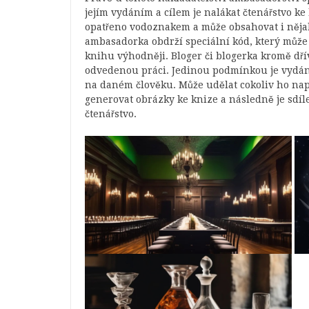
jejím vydáním a cílem je nalákat čtenářstvo ke
opatřeno vodoznakem a může obsahovat i něj
ambasadorka obdrží speciální kód, který může p
knihu výhodněji. Bloger či blogerka kromě dří
odvedenou práci. Jedinou podmínkou je vydání
na daném člověku. Může udělat cokoliv ho napa
generovat obrázky ke knize a následně je sdíl
čtenářstvo.