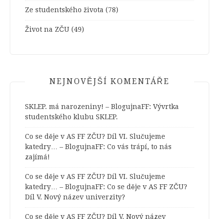
Ze studentského života
(78)
Život na ZČU
(49)
NEJNOVĚJŠÍ KOMENTÁŘE
SKLEP. má narozeniny! – BlogujnaFF
:
Vývrtka
studentského klubu SKLEP.
Co se děje v AS FF ZČU? Díl VI. Slučujeme
katedry… – BlogujnaFF
:
Co vás trápí, to nás
zajímá!
Co se děje v AS FF ZČU? Díl VI. Slučujeme
katedry… – BlogujnaFF
:
Co se děje v AS FF ZČU?
Díl V. Nový název univerzity?
Co se děje v AS FF ZČU? Díl V. Nový název