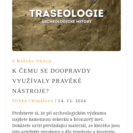
Z Našeho Oboru
K ČEMU SE DOOPRAVDY
VYUŽÍVALY PRAVĚKÉ
NÁSTROJE?
Eliška Chimalová
/
14. 12. 2024
Představte si, že při archeologickém výzkumu
najdete kamennou sekerku a bronzový meč.
Dokážete určit převládající materiál, ze kterého jsou
tyto artefakty vyrobeny a dle typologie a kontextu