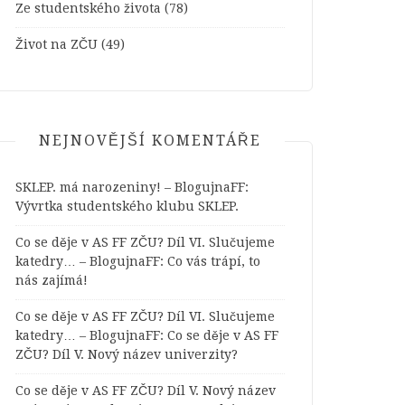
Ze studentského života
(78)
Život na ZČU
(49)
NEJNOVĚJŠÍ KOMENTÁŘE
SKLEP. má narozeniny! – BlogujnaFF
:
Vývrtka studentského klubu SKLEP.
Co se děje v AS FF ZČU? Díl VI. Slučujeme
katedry… – BlogujnaFF
:
Co vás trápí, to
nás zajímá!
Co se děje v AS FF ZČU? Díl VI. Slučujeme
katedry… – BlogujnaFF
:
Co se děje v AS FF
ZČU? Díl V. Nový název univerzity?
Co se děje v AS FF ZČU? Díl V. Nový název