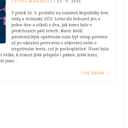
Tereza Matějková
/
13. 9. 2021
V pátek 10. 9. proběhl na náměstí Republiky Den
vědy a techniky ZČU. Letos šlo bohužel jen o
jeden den a nikoli o dva, jak tomu bylo v
předchozích pěti letech. Navíc kvůli
pandemickým opatřením nám byl vstup povolen
až po ukázání potvrzení o očkování nebo o
negativním testu, což je pochopitelné. Účast byla
velká, k čemuž jistě přispělo i pěkné, ještě letní,
byli jsme…
Celý článek
→