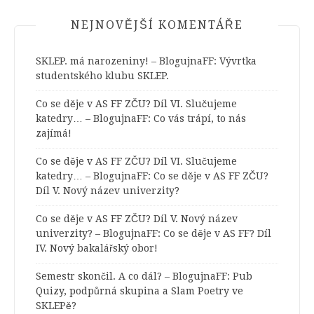
NEJNOVĚJŠÍ KOMENTÁŘE
SKLEP. má narozeniny! – BlogujnaFF
:
Vývrtka
studentského klubu SKLEP.
Co se děje v AS FF ZČU? Díl VI. Slučujeme
katedry… – BlogujnaFF
:
Co vás trápí, to nás
zajímá!
Co se děje v AS FF ZČU? Díl VI. Slučujeme
katedry… – BlogujnaFF
:
Co se děje v AS FF ZČU?
Díl V. Nový název univerzity?
Co se děje v AS FF ZČU? Díl V. Nový název
univerzity? – BlogujnaFF
:
Co se děje v AS FF? Díl
IV. Nový bakalářský obor!
Semestr skončil. A co dál? – BlogujnaFF
:
Pub
Quizy, podpůrná skupina a Slam Poetry ve
SKLEPě?