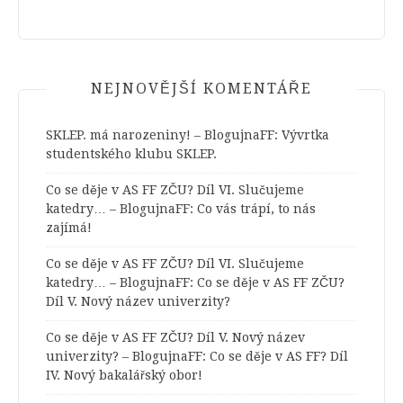
NEJNOVĚJŠÍ KOMENTÁŘE
SKLEP. má narozeniny! – BlogujnaFF
:
Vývrtka
studentského klubu SKLEP.
Co se děje v AS FF ZČU? Díl VI. Slučujeme
katedry… – BlogujnaFF
:
Co vás trápí, to nás
zajímá!
Co se děje v AS FF ZČU? Díl VI. Slučujeme
katedry… – BlogujnaFF
:
Co se děje v AS FF ZČU?
Díl V. Nový název univerzity?
Co se děje v AS FF ZČU? Díl V. Nový název
univerzity? – BlogujnaFF
:
Co se děje v AS FF? Díl
IV. Nový bakalářský obor!