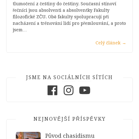
tlumočení z češtiny do češtiny. Současní stínoví
řečníci jsou absolventi a absolventky Fakulty
filozofické ZČU. Obě fakulty spolupracují při
nacházení a trénování lidí pro přemlouvání, a proto
jsem…
Celý článek
→
JSME NA SOCIÁLNÍCH SÍTÍCH
Facebook
Instagram
Youtube
NEJNOVĚJŠÍ PŘÍSPĚVKY
Původ chasidismu