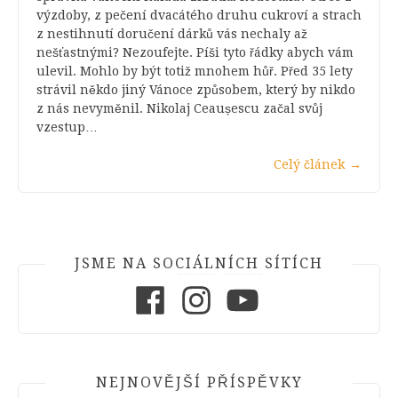
výzdoby, z pečení dvacátého druhu cukroví a strach
z nestihnutí doručení dárků vás nechaly až
nešťastnými? Nezoufejte. Píši tyto řádky abych vám
ulevil. Mohlo by být totiž mnohem hůř. Před 35 lety
strávil někdo jiný Vánoce způsobem, který by nikdo
z nás nevyměnil. Nikolaj Ceaușescu začal svůj
vzestup…
Celý článek
→
JSME NA SOCIÁLNÍCH SÍTÍCH
Facebook
Instagram
Youtube
NEJNOVĚJŠÍ PŘÍSPĚVKY