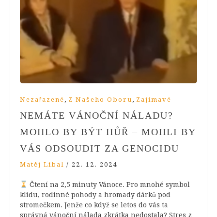
,
,
Nezařazené
Z Našeho Oboru
Zajímavé
NEMÁTE VÁNOČNÍ NÁLADU?
MOHLO BY BÝT HŮŘ – MOHLI BY
VÁS ODSOUDIT ZA GENOCIDU
Matěj Líbal
/
22. 12. 2024
Čtení na 2,5 minuty Vánoce. Pro mnohé symbol
klidu, rodinné pohody a hromady dárků pod
stromečkem. Jenže co když se letos do vás ta
správná vánoční nálada zkrátka nedostala? Stres z