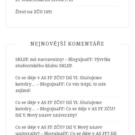
Život na ZČU
(49)
NEJNOVĚJŠÍ KOMENTÁŘE
SKLEP. má narozeniny! – BlogujnaFF
:
Vývrtka
studentského klubu SKLEP.
Co se děje v AS FF ZČU? Díl VI. Slučujeme
katedry… – BlogujnaFF
:
Co vás trápí, to nás
zajímá!
Co se děje v AS FF ZČU? Díl VI. Slučujeme
katedry… – BlogujnaFF
:
Co se děje v AS FF ZČU?
Díl V. Nový název univerzity?
Co se děje v AS FF ZČU? Díl V. Nový název
univerzity? – BlogujnaFF
:
Co se děje v AS FF? Díl