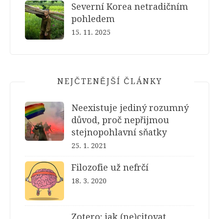
Severní Korea netradičním
pohledem
15. 11. 2025
NEJČTENĚJŠÍ ČLÁNKY
Neexistuje jediný rozumný
důvod, proč nepřijmou
stejnopohlavní sňatky
25. 1. 2021
Filozofie už nefrčí
18. 3. 2020
Zotero: jak (ne)citovat