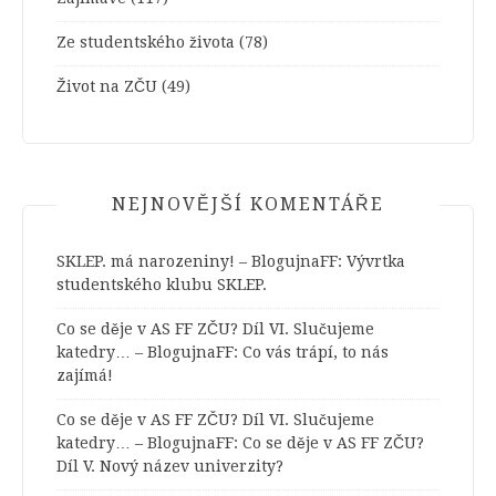
Ze studentského života
(78)
Život na ZČU
(49)
NEJNOVĚJŠÍ KOMENTÁŘE
SKLEP. má narozeniny! – BlogujnaFF
:
Vývrtka
studentského klubu SKLEP.
Co se děje v AS FF ZČU? Díl VI. Slučujeme
katedry… – BlogujnaFF
:
Co vás trápí, to nás
zajímá!
Co se děje v AS FF ZČU? Díl VI. Slučujeme
katedry… – BlogujnaFF
:
Co se děje v AS FF ZČU?
Díl V. Nový název univerzity?