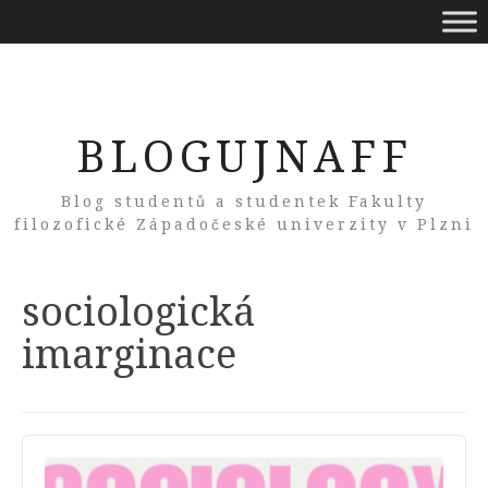
BLOGUJNAFF
Blog studentů a studentek Fakulty
filozofické Západočeské univerzity v Plzni
Tag:
sociologická
imarginace