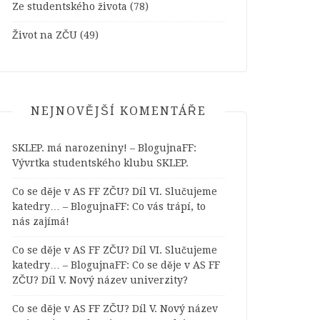
Ze studentského života
(78)
Život na ZČU
(49)
NEJNOVĚJŠÍ KOMENTÁŘE
SKLEP. má narozeniny! – BlogujnaFF
:
Vývrtka studentského klubu SKLEP.
Co se děje v AS FF ZČU? Díl VI. Slučujeme
katedry… – BlogujnaFF
:
Co vás trápí, to
nás zajímá!
Co se děje v AS FF ZČU? Díl VI. Slučujeme
katedry… – BlogujnaFF
:
Co se děje v AS FF
ZČU? Díl V. Nový název univerzity?
Co se děje v AS FF ZČU? Díl V. Nový název