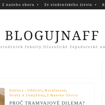
Z našeho oboru
Ze studentského života
R
BLOGUJNAFF
 studentek Fakulty filozofické Západočeské un
,
,
Kultura / Události
Nezařazené
,
Úvahy A Zamyšlení
Z Našeho Oboru
PROČ TRAMVAJOVÉ DILEMA?