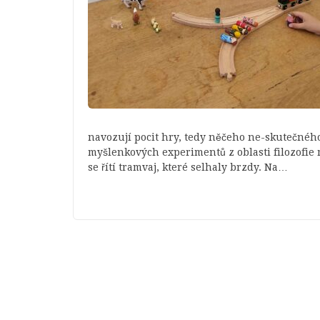
navozují pocit hry, tedy něčeho ne-skutečného
myšlenkových experimentů z oblasti filozofie m
se řítí tramvaj, které selhaly brzdy. Na…