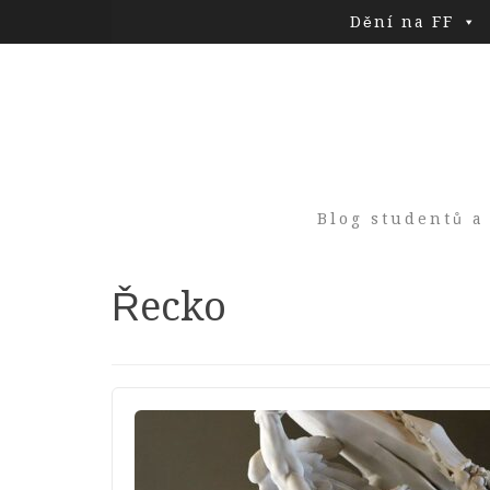
Dění na FF
Blog studentů a
Tag:
Řecko