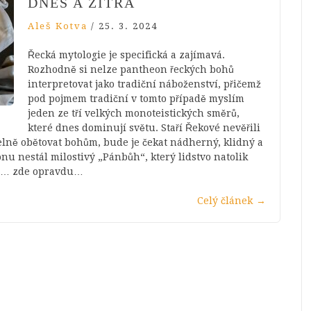
DNES A ZÍTRA
Aleš Kotva
/
25. 3. 2024
Řecká mytologie je specifická a zajímavá.
Rozhodně si nelze pantheon řeckých bohů
interpretovat jako tradiční náboženství, přičemž
pod pojmem tradiční v tomto případě myslím
jeden ze tří velkých monoteistických směrů,
které dnes dominují světu. Staří Řekové nevěřili
elně obětovat bohům, bude je čekat nádherný, klidný a
onu nestál milostivý „Pánbůh“, který lidstvo natolik
ama… zde opravdu…
Celý článek
→