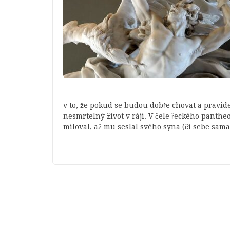
v to, že pokud se budou dobře chovat a pravid
nesmrtelný život v ráji. V čele řeckého panthe
miloval, až mu seslal svého syna (či sebe s