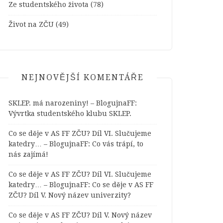
Ze studentského života
(78)
Život na ZČU
(49)
NEJNOVĚJŠÍ KOMENTÁŘE
SKLEP. má narozeniny! – BlogujnaFF
:
Vývrtka studentského klubu SKLEP.
Co se děje v AS FF ZČU? Díl VI. Slučujeme
katedry… – BlogujnaFF
:
Co vás trápí, to
nás zajímá!
Co se děje v AS FF ZČU? Díl VI. Slučujeme
katedry… – BlogujnaFF
:
Co se děje v AS FF
ZČU? Díl V. Nový název univerzity?
Co se děje v AS FF ZČU? Díl V. Nový název