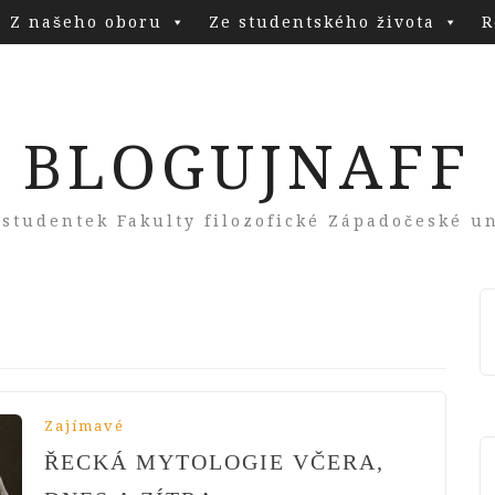
Z našeho oboru
Ze studentského života
R
BLOGUJNAFF
 studentek Fakulty filozofické Západočeské un
Zajímavé
ŘECKÁ MYTOLOGIE VČERA,