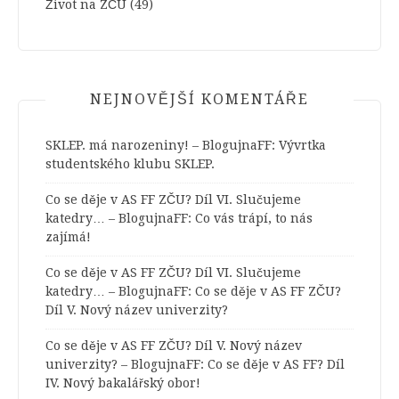
Život na ZČU
(49)
NEJNOVĚJŠÍ KOMENTÁŘE
SKLEP. má narozeniny! – BlogujnaFF
:
Vývrtka
studentského klubu SKLEP.
Co se děje v AS FF ZČU? Díl VI. Slučujeme
katedry… – BlogujnaFF
:
Co vás trápí, to nás
zajímá!
Co se děje v AS FF ZČU? Díl VI. Slučujeme
katedry… – BlogujnaFF
:
Co se děje v AS FF ZČU?
Díl V. Nový název univerzity?
Co se děje v AS FF ZČU? Díl V. Nový název
univerzity? – BlogujnaFF
:
Co se děje v AS FF? Díl
IV. Nový bakalářský obor!