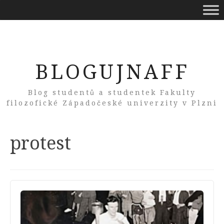
BLOGUJNAFF
Blog studentů a studentek Fakulty
filozofické Západočeské univerzity v Plzni
Tag:
protest