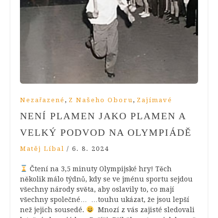
,
,
Nezařazené
Z Našeho Oboru
Zajímavé
NENÍ PLAMEN JAKO PLAMEN A
VELKÝ PODVOD NA OLYMPIÁDĚ
Matěj Líbal
/
6. 8. 2024
Čtení na 3,5 minuty Olympijské hry! Těch
několik málo týdnů, kdy se ve jménu sportu sejdou
všechny národy světa, aby oslavily to, co mají
všechny společné… …touhu ukázat, že jsou lepší
než jejich sousedé.
Mnozí z vás zajisté sledovali