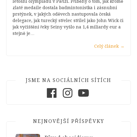
letošní olympiádu v Paříži. Příběhy o tom, jak kromě
zlaté medaile dostala badmintonistka i zásnubní
prstýnek, v jakých oděvech nastupovala česká
delegace, jak turecký střelec střílel jako John Wick či
jak vyčištění řeky Seiny vyšlo na 1,4 miliardy eur a
stejně je…
Celý článek
→
JSME NA SOCIÁLNÍCH SÍTÍCH
Facebook
Instagram
Youtube
NEJNOVĚJŠÍ PŘÍSPĚVKY