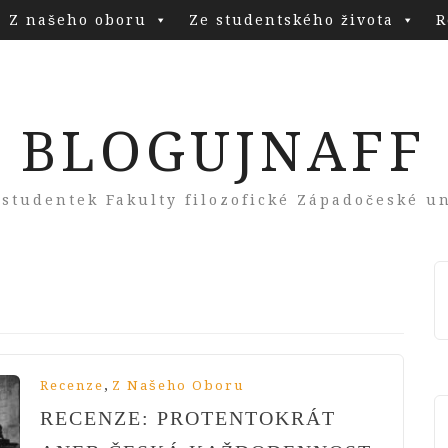
Z našeho oboru
Ze studentského života
R
BLOGUJNAFF
 studentek Fakulty filozofické Západočeské un
,
Recenze
Z Našeho Oboru
RECENZE: PROTENTOKRÁT