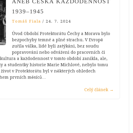
ANEB ČESKÁ KAŽDODENNOST
1939–1945
Tomáš Fiala
/
24. 7. 2024
Úvod Období Protektorátu Čechy a Morava bylo
bezpochyby temné a plné strachu. V Evropě
zuřila válka, lidé byli zatýkáni, bez soudu
popravováni nebo odváženi do pracovních či
 kultura a každodennost v tomto období zanikla, ale,
rky a studentky historie Marie Michlové, nebylo tomu
 život v Protektorátu byl v některých ohledech
 během prvních měsíců…
Celý článek
→