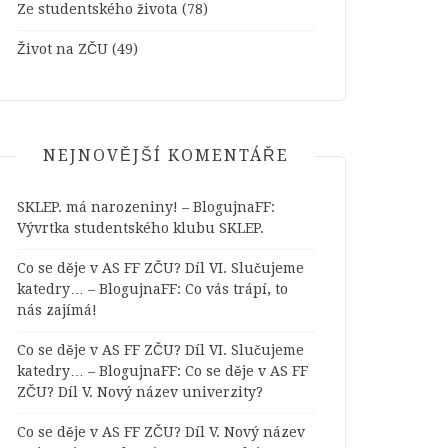
Ze studentského života
(78)
Život na ZČU
(49)
NEJNOVĚJŠÍ KOMENTÁŘE
SKLEP. má narozeniny! – BlogujnaFF
:
Vývrtka studentského klubu SKLEP.
Co se děje v AS FF ZČU? Díl VI. Slučujeme
katedry… – BlogujnaFF
:
Co vás trápí, to
nás zajímá!
Co se děje v AS FF ZČU? Díl VI. Slučujeme
katedry… – BlogujnaFF
:
Co se děje v AS FF
ZČU? Díl V. Nový název univerzity?
Co se děje v AS FF ZČU? Díl V. Nový název