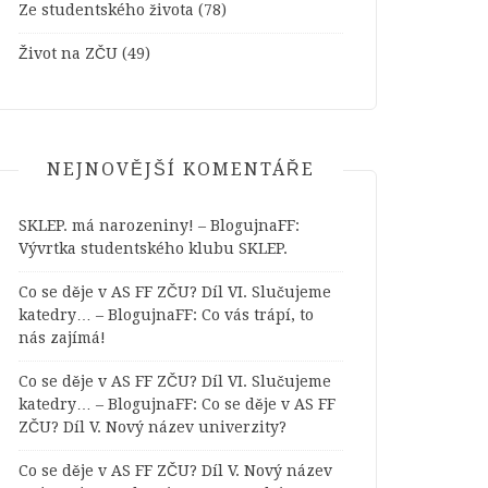
Ze studentského života
(78)
Život na ZČU
(49)
NEJNOVĚJŠÍ KOMENTÁŘE
SKLEP. má narozeniny! – BlogujnaFF
:
Vývrtka studentského klubu SKLEP.
Co se děje v AS FF ZČU? Díl VI. Slučujeme
katedry… – BlogujnaFF
:
Co vás trápí, to
nás zajímá!
Co se děje v AS FF ZČU? Díl VI. Slučujeme
katedry… – BlogujnaFF
:
Co se děje v AS FF
ZČU? Díl V. Nový název univerzity?
Co se děje v AS FF ZČU? Díl V. Nový název