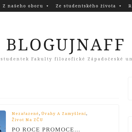
Z našeho oboru
Ze studentského života
R
BLOGUJNAFF
 studentek Fakulty filozofické Západočeské un
,
,
Nezařazené
Úvahy A Zamyšlení
Život Na ZČU
PO ROCE PROMOCE…