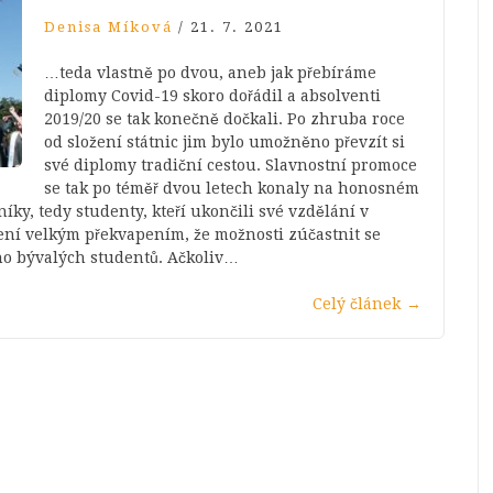
Denisa Míková
/
21. 7. 2021
…teda vlastně po dvou, aneb jak přebíráme
diplomy Covid-19 skoro dořádil a absolventi
2019/20 se tak konečně dočkali. Po zhruba roce
od složení státnic jim bylo umožněno převzít si
své diplomy tradiční cestou. Slavnostní promoce
se tak po téměř dvou letech konaly na honosném
ky, tedy studenty, kteří ukončili své vzdělání v
ení velkým překvapením, že možnosti zúčastnit se
ho bývalých studentů. Ačkoliv…
Celý článek
→