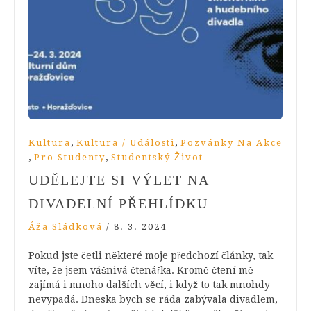
,
,
Kultura
Kultura / Události
Pozvánky Na Akce
,
,
Pro Studenty
Studentský Život
UDĚLEJTE SI VÝLET NA
DIVADELNÍ PŘEHLÍDKU
Áža Sládková
/
8. 3. 2024
Pokud jste četli některé moje předchozí články, tak
víte, že jsem vášnivá čtenářka. Kromě čtení mě
zajímá i mnoho dalších věcí, i když to tak mnohdy
nevypadá. Dneska bych se ráda zabývala divadlem,