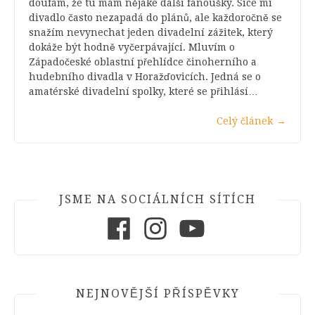
doufám, že tu mám nějaké další fanoušky. Sice mi
divadlo často nezapadá do plánů, ale každoročně se
snažím nevynechat jeden divadelní zážitek, který
dokáže být hodně vyčerpávající. Mluvím o
Západočeské oblastní přehlídce činoherního a
hudebního divadla v Horažďovicích. Jedná se o
amatérské divadelní spolky, které se přihlásí…
Celý článek
→
JSME NA SOCIÁLNÍCH SÍTÍCH
Facebook
Instagram
Youtube
NEJNOVĚJŠÍ PŘÍSPĚVKY