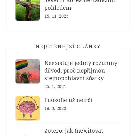
Severní Korea netradičním
pohledem
15. 11. 2025
NEJČTENĚJŠÍ ČLÁNKY
Neexistuje jediný rozumný
důvod, proč nepřijmou
stejnopohlavní sňatky
25. 1. 2021
Filozofie už nefrčí
18. 3. 2020
Zotero: jak (ne)citovat