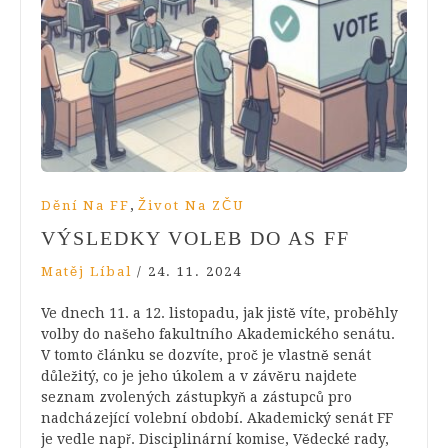
,
Dění Na FF
Život Na ZČU
VÝSLEDKY VOLEB DO AS FF
Matěj Líbal
/
24. 11. 2024
Ve dnech 11. a 12. listopadu, jak jistě víte, proběhly
volby do našeho fakultního Akademického senátu.
V tomto článku se dozvíte, proč je vlastně senát
důležitý, co je jeho úkolem a v závěru najdete
seznam zvolených zástupkyň a zástupců pro
nadcházející volební období. Akademický senát FF
je vedle např. Disciplinární komise, Vědecké rady,