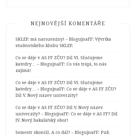
NEJNOVĚJŠÍ KOMENTÁŘE
SKLEP. má narozeniny! – BlogujnaFF
:
Vývrtka
studentského klubu SKLEP.
Co se děje v AS FF ZČU? Díl VI. Slučujeme
katedry… – BlogujnaFF
:
Co vás trápí, to nás
zajímá!
Co se děje v AS FF ZČU? Díl VI. Slučujeme
katedry… – BlogujnaFF
:
Co se děje v AS FF ZČU?
Díl V. Nový název univerzity?
Co se děje v AS FF ZČU? Díl V. Nový název
univerzity? – BlogujnaFF
:
Co se děje v AS FF? Díl
IV. Nový bakalářský obor!
Semestr skončil. A co dál? – BlogujnaFF
:
Pub