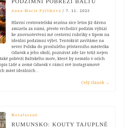
PODZIMNÍ POBŘEŽÍ BALTU
Anna-Marie Pytlíková
/
7. 11. 2025
Hlavní cestovatelská sezóna sice letos již dávno
zmizela za námi, přesto vrcholící podzim vybízí
ke znovuotevření mé cestovní rubriky s tipem na
ideální podzimní výlet. Tentokrát zavítáme na
sever Polska do proslulého přístavního městečka
Gdańsk a jeho okolí, poznávat zde lze totiž nejen
aké pobřeží Baltského moře, které by nemělo v očích
opis Lidé a země Gdańsk v rámci své instagramové
ých měst ideálních…
Celý článek
→
Nezařazené
RUMUNSKO: KOUTY TAJUPLNÉ