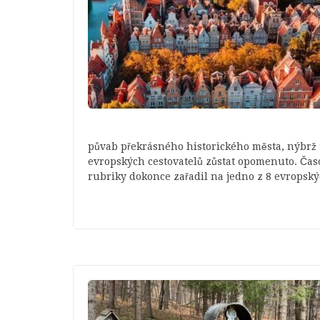
půvab překrásného historického města, nýbrž t
evropských cestovatelů zůstat opomenuto. Čas
rubriky dokonce zařadil na jedno z 8 evropsk