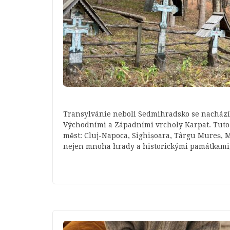
Transylvánie neboli Sedmihradsko se nachází
Východními a Západními vrcholy Karpat. Tuto 
měst: Cluj-Napoca, Sighișoara, Târgu Mureș, M
nejen mnoha hrady a historickými památkami