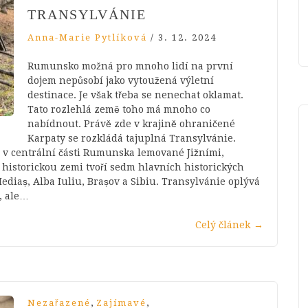
TRANSYLVÁNIE
Anna-Marie Pytlíková
/
3. 12. 2024
Rumunsko možná pro mnoho lidí na první
dojem nepůsobí jako vytoužená výletní
destinace. Je však třeba se nenechat oklamat.
Tato rozlehlá země toho má mnoho co
nabídnout. Právě zde v krajině ohraničené
Karpaty se rozkládá tajuplná Transylvánie.
 v centrální části Rumunska lemované Jižními,
historickou zemi tvoří sedm hlavních historických
ediaș, Alba Iuliu, Brașov a Sibiu. Transylvánie oplývá
, ale…
Celý článek
→
,
,
Nezařazené
Zajímavé