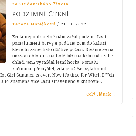
Ze Studentského Života
PODZIMNÍ ČTENÍ
Tereza Matějková
/
21. 9. 2022
Zcela nepopiratelně nám začal podzim. Listí
pomalu mění barvy a padá na zem do kaluží,
které tu zanechalo děštivé počasí. Díváme se na
tmavou oblohu a na holé kůži na krku nás zebe
chlad, jenž vystřídal letní horka. Pomalu
začínáme přemýšlet, zda je už čas vytáhnout
Hot Girl Summer is over. Now it’s time for Witch B**ch
r a to znamená více času stráveného v knihovně,…
Celý článek
→