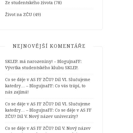
Ze studentského života
(78)
Život na ZČU
(49)
NEJNOVĚJŠÍ KOMENTÁŘE
SKLEP. má narozeniny! – BlogujnaFF
:
Vývrtka studentského klubu SKLEP.
Co se děje v AS FF ZČU? Díl VI. Slučujeme
katedry… – BlogujnaFF
:
Co vás trápí, to
nás zajímá!
Co se děje v AS FF ZČU? Díl VI. Slučujeme
katedry… – BlogujnaFF
:
Co se děje v AS FF
ZČU? Díl V. Nový název univerzity?
Co se děje v AS FF ZČU? Díl V. Nový název