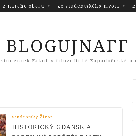
Z našeho oboru
Ze studentského života
R
BLOGUJNAFF
 studentek Fakulty filozofické Západočeské un
Studentský Život
HISTORICKÝ GDAŃSK A