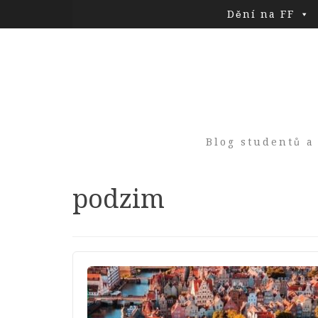
Dění na FF
Blog studentů a
Tag:
podzim