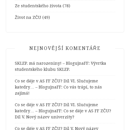
Ze studentského života
(78)
Život na ZČU
(49)
NEJNOVĚJŠÍ KOMENTÁŘE
SKLEP. má narozeniny! – BlogujnaFF
:
Vývrtka
studentského klubu SKLEP.
Co se děje v AS FF ZČU? Díl VI. Slučujeme
katedry… – BlogujnaFF
:
Co vás trápí, to nás
zajímá!
Co se děje v AS FF ZČU? Díl VI. Slučujeme
katedry… – BlogujnaFF
:
Co se děje v AS FF ZČU?
Díl V. Nový název univerzity?
Co se děje v AS FF ZČU? Díl V. Nový název