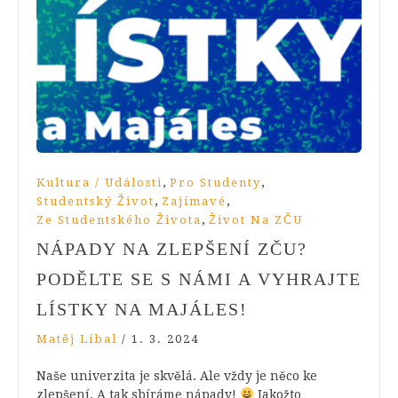
,
,
Kultura / Události
Pro Studenty
,
,
Studentský Život
Zajímavé
,
Ze Studentského Života
Život Na ZČU
NÁPADY NA ZLEPŠENÍ ZČU?
PODĚLTE SE S NÁMI A VYHRAJTE
LÍSTKY NA MAJÁLES!
Matěj Líbal
/
1. 3. 2024
Naše univerzita je skvělá. Ale vždy je něco ke
zlepšení. A tak sbíráme nápady!
Jakožto