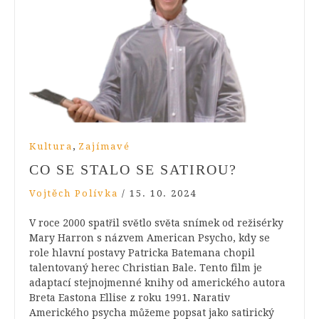
,
Kultura
Zajímavé
CO SE STALO SE SATIROU?
Vojtěch Polívka
/
15. 10. 2024
V roce 2000 spatřil světlo světa snímek od režisérky
Mary Harron s názvem American Psycho, kdy se
role hlavní postavy Patricka Batemana chopil
talentovaný herec Christian Bale. Tento film je
adaptací stejnojmenné knihy od amerického autora
Breta Eastona Ellise z roku 1991. Narativ
Amerického psycha můžeme popsat jako satirický