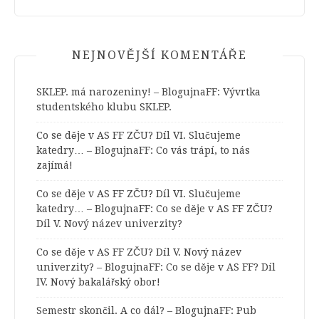
NEJNOVĚJŠÍ KOMENTÁŘE
SKLEP. má narozeniny! – BlogujnaFF
:
Vývrtka
studentského klubu SKLEP.
Co se děje v AS FF ZČU? Díl VI. Slučujeme
katedry… – BlogujnaFF
:
Co vás trápí, to nás
zajímá!
Co se děje v AS FF ZČU? Díl VI. Slučujeme
katedry… – BlogujnaFF
:
Co se děje v AS FF ZČU?
Díl V. Nový název univerzity?
Co se děje v AS FF ZČU? Díl V. Nový název
univerzity? – BlogujnaFF
:
Co se děje v AS FF? Díl
IV. Nový bakalářský obor!
Semestr skončil. A co dál? – BlogujnaFF
:
Pub