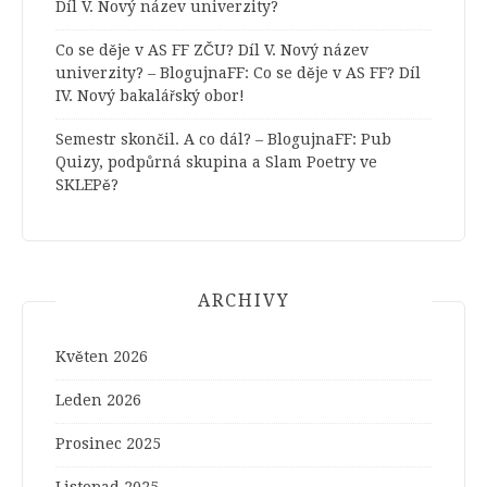
Díl V. Nový název univerzity?
Co se děje v AS FF ZČU? Díl V. Nový název
univerzity? – BlogujnaFF
:
Co se děje v AS FF? Díl
IV. Nový bakalářský obor!
Semestr skončil. A co dál? – BlogujnaFF
:
Pub
Quizy, podpůrná skupina a Slam Poetry ve
SKLEPě?
ARCHIVY
Květen 2026
Leden 2026
Prosinec 2025
Listopad 2025