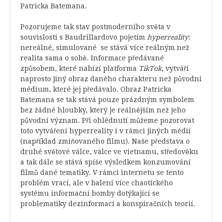
Patricka Batemana.
Pozorujeme tak stav postmoderního světa v
souvislosti s Baudrillardovo pojetím
hyperreality
:
nereálné, simulované se stává více reálným než
realita sama o sobě. Informace předávané
způsobem, které nabízí platforma
TikTok
, vytváří
naprosto jiný obraz daného charakteru než původní
médium, které jej předávalo. Obraz Patricka
Batemana se tak stává pouze prázdným symbolem
bez žádné hloubky, který je reálnějším než jeho
původní význam. Při ohlédnutí můžeme pozorovat
toto vytváření hyperreality i v rámci jiných médií
(například zmiňovaného filmu). Naše představa o
druhé světové válce, válce ve vietnamu, středověku
a tak dále se stává spíše výsledkem konzumování
filmů dané tematiky. V rámci internetu se tento
problém vrací, ale v balení více chaotického
systému informační bomby dotýkající se
problematiky dezinformací a konspiračních teorií.