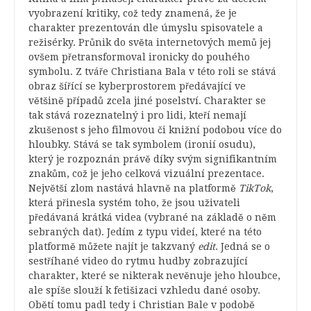
vyobrazení kritiky, což tedy znamená, že je
charakter prezentován dle úmyslu spisovatele a
režisérky. Průnik do světa internetových memů jej
ovšem přetransformoval ironicky do pouhého
symbolu. Z tváře Christiana Bala v této roli se stává
obraz šířící se kyberprostorem předávající ve
většině případů zcela jiné poselství. Charakter se
tak stává rozeznatelný i pro lidi, kteří nemají
zkušenost s jeho filmovou či knižní podobou více do
hloubky. Stává se tak symbolem (ironií osudu),
který je rozpoznán právě díky svým signifikantním
znakům, což je jeho celková vizuální prezentace.
Největší zlom nastává hlavně na platformě
TikTok
,
která přinesla systém toho, že jsou uživateli
předávaná krátká videa (vybrané na základě o něm
sebraných dat). Jedím z typu videí, které na této
platformě můžete najít je takzvaný
edit
. Jedná se o
sestříhané video do rytmu hudby zobrazující
charakter, které se nikterak nevěnuje jeho hloubce,
ale spíše slouží k fetišizaci vzhledu dané osoby.
Obětí tomu padl tedy i Christian Bale v podobě