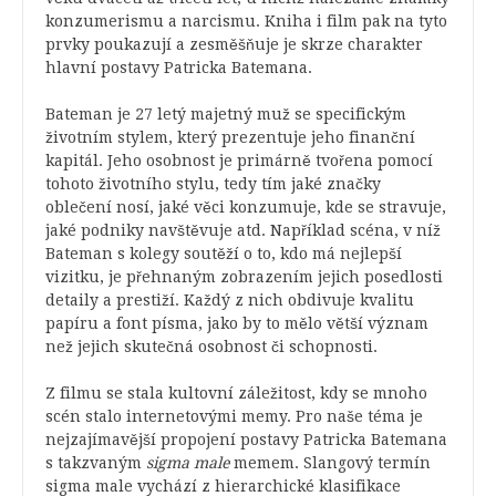
konzumerismu a narcismu. Kniha i film pak na tyto
prvky poukazují a zesměšňuje je skrze charakter
hlavní postavy Patricka Batemana.
Bateman je 27 letý majetný muž se specifickým
životním stylem, který prezentuje jeho finanční
kapitál. Jeho osobnost je primárně tvořena pomocí
tohoto životního stylu, tedy tím jaké značky
oblečení nosí, jaké věci konzumuje, kde se stravuje,
jaké podniky navštěvuje atd. Například scéna, v níž
Bateman s kolegy soutěží o to, kdo má nejlepší
vizitku, je přehnaným zobrazením jejich posedlosti
detaily a prestiží. Každý z nich obdivuje kvalitu
papíru a font písma, jako by to mělo větší význam
než jejich skutečná osobnost či schopnosti.
Z filmu se stala kultovní záležitost, kdy se mnoho
scén stalo internetovými memy. Pro naše téma je
nejzajímavější propojení postavy Patricka Batemana
s takzvaným
sigma male
memem. Slangový termín
sigma male vychází z hierarchické klasifikace