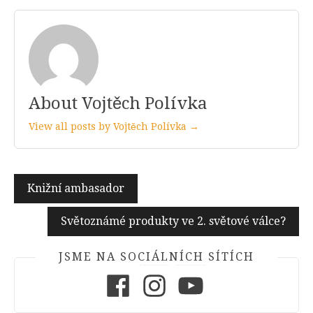
About Vojtěch Polívka
View all posts by Vojtěch Polívka →
Navigace
Knižní ambasador
pro
Světoznámé produkty ve 2. světové válce?
příspěvek
JSME NA SOCIÁLNÍCH SÍTÍCH
Facebook
Instagram
Youtube