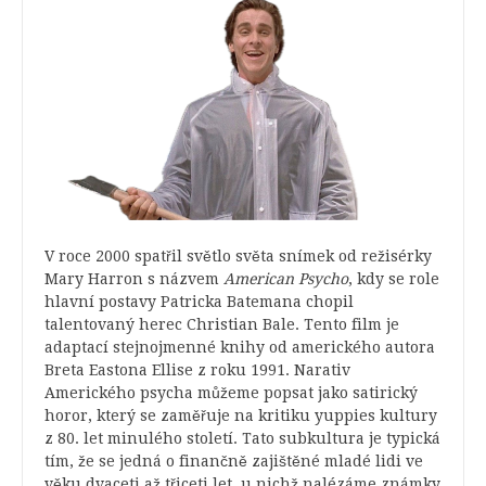
V roce 2000 spatřil světlo světa snímek od režisérky
Mary Harron s názvem
American Psycho
, kdy se role
hlavní postavy Patricka Batemana chopil
talentovaný herec Christian Bale. Tento film je
adaptací stejnojmenné knihy od amerického autora
Breta Eastona Ellise z roku 1991. Narativ
Amerického psycha můžeme popsat jako satirický
horor, který se zaměřuje na kritiku yuppies kultury
z 80. let minulého století. Tato subkultura je typická
tím, že se jedná o finančně zajištěné mladé lidi ve
věku dvaceti až třiceti let, u nichž nalézáme známky