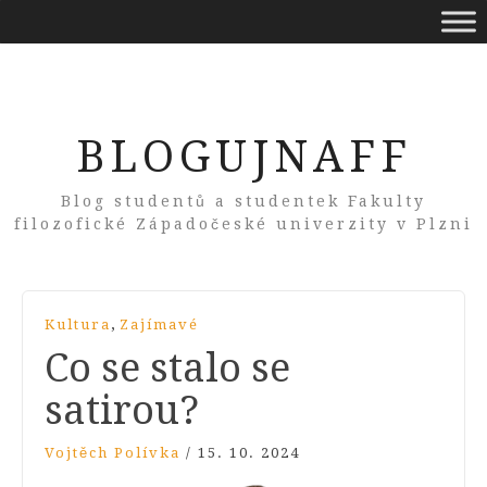
BLOGUJNAFF
Blog studentů a studentek Fakulty
filozofické Západočeské univerzity v Plzni
,
Kultura
Zajímavé
Co se stalo se
satirou?
Vojtěch Polívka
/
15. 10. 2024