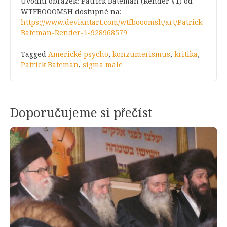
Úvodní obrázek: Patrick Bateman (Render #1) od
WTFBOOOMSH dostupné na:
https://www.deviantart.com/wtfbooomsh/art/Patrick-
Bateman-Render-1-928968579
Tagged
Americké psycho
,
konzumerismus
,
kritika
,
Patrick Bateman
,
sigma male
Doporučujeme si přečíst