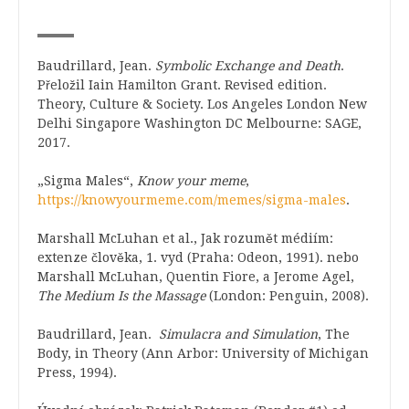
Baudrillard, Jean.
Symbolic Exchange and Death
.
Přeložil Iain Hamilton Grant. Revised edition.
Theory, Culture & Society. Los Angeles London New
Delhi Singapore Washington DC Melbourne: SAGE,
2017.
„Sigma Males“,
Know your meme
,
https://knowyourmeme.com/memes/sigma-males
.
Marshall McLuhan et al., Jak rozumět médiím:
extenze člověka, 1. vyd (Praha: Odeon, 1991). nebo
Marshall McLuhan, Quentin Fiore, a Jerome Agel,
The Medium Is the Massage
(London: Penguin, 2008).
Baudrillard, Jean.
Simulacra and Simulation
, The
Body, in Theory (Ann Arbor: University of Michigan
Press, 1994).