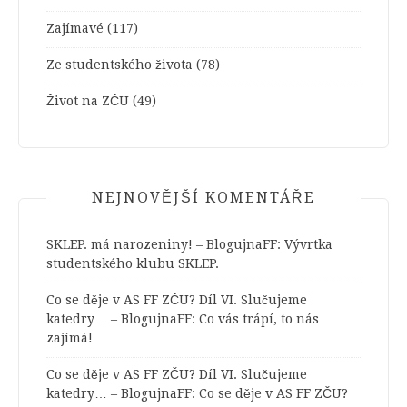
Zajímavé
(117)
Ze studentského života
(78)
Život na ZČU
(49)
NEJNOVĚJŠÍ KOMENTÁŘE
SKLEP. má narozeniny! – BlogujnaFF
:
Vývrtka
studentského klubu SKLEP.
Co se děje v AS FF ZČU? Díl VI. Slučujeme
katedry… – BlogujnaFF
:
Co vás trápí, to nás
zajímá!
Co se děje v AS FF ZČU? Díl VI. Slučujeme
katedry… – BlogujnaFF
:
Co se děje v AS FF ZČU?