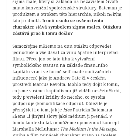
sigma male, který si zakládá na nezávislém životě
mimo konvenční společenské struktury. Bateman je
produktem a otrokem této hierarchie, nikoli někým,
kdo ji odmítá.
Ironií osudu se ovšem tento
charakter stává symbolem sigma males. Otázkou
zůstává proč k tomu došlo?
Samozřejmě můžeme na onu otázku odpovědět
jednoduše a vše dávat za vinu špatné interpretaci
filmu. Přece jen se tato tíha k vytváření
symbolického statusu na základě finančního
kapitálu vrací ve formě self-made motivačních
influencerů jako je Andrew Tate či v českém
prostředí Marcus Revolta. Mohlo tedy dojít k tomu,
co jsme v rámci kapitalismu již viděli nesčetněkrát,
tedy převtělení kritiky do něčeho, co systém
podporuje (komodifikace odporu). Důležité je
přemýšlet i o tom, jak je
idea
Patricka Batemana
šířena či jinými slovy jaké médium ji přenáší. V
tomto kontextu tak nemůžeme opomenout koncept
Marshalla McLuhana:
The Medium Is the Massage
.
Kniha a film přinášejí charakter právě za účelem