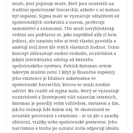
mužů, jenž popisuje muže, kteří jsou nezávislí na
tradiční společenské hierarchii, ačkoliv v ní mohou
být úspěšní. Sigma male se vyznačuje odtažitostí od
společenských očekávání a norem, preferuje
samotářství a autonomii. Tito muži nevyhledávají
vedení ani podřízení se, jako například alfa či beta
jedinci, ale namísto toho si tvoří vlastní pravidla a
směřují svůj život dle svých vlastních hodnot. Tento
koncept zdůrazňuje osobní svobodu, nezávislost a
jakýsi intelektuální odstup od běžného
společenského systému. Patrick Bateman ovšem
takovým mužem není. I když je finančně úspěšný,
jeho existence je hluboce zakořeněna ve
společenské hierarchii, kterou se snaží zoufale
udržet. Na rozdíl od sigma male, který se vyznačuje
nezávislostí a lhostejností vůči názorům ostatních,
Bateman je posedlý svým vzhledem, statusem a tím,
jak ho vnímají lidé kolem něj. Ve skutečnosti se
neustále porovnává s ostatními – ať už jde o značky
oblečení, vizitky nebo společenské postavení. Jeho
narcismus a touha po uznání zcela odporují ideálu