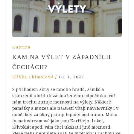
Kultura
KAM NA VÝLET V ZÁPADNÍCH
ČECHÁCH?
Eliška Chimalová
/
10. 1. 2025
S příchodem zimy se mnoho hradů, zámků a
skanzenů uložilo k zaslouženému odpočinku, což
nám trochu zužuje možnosti na výlety. Některé
památky a muzea ale naštěstí vítají návštěvníky i v
době, kdy za okny panují teploty pod nulou. Mimo
ty mainstreamové jako jsou Karlštejn, Loket,
Křivoklát apod. vám chci ukázat i jiné možnosti,
které třeba nebudete znát. Ve Světcích u Tachova se