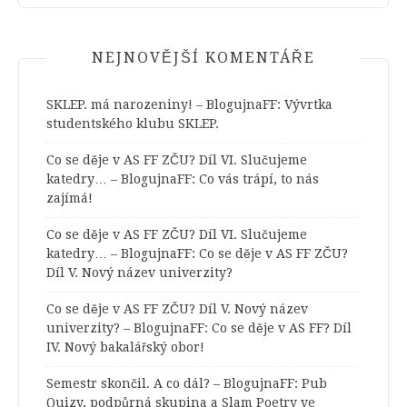
NEJNOVĚJŠÍ KOMENTÁŘE
SKLEP. má narozeniny! – BlogujnaFF
:
Vývrtka
studentského klubu SKLEP.
Co se děje v AS FF ZČU? Díl VI. Slučujeme
katedry… – BlogujnaFF
:
Co vás trápí, to nás
zajímá!
Co se děje v AS FF ZČU? Díl VI. Slučujeme
katedry… – BlogujnaFF
:
Co se děje v AS FF ZČU?
Díl V. Nový název univerzity?
Co se děje v AS FF ZČU? Díl V. Nový název
univerzity? – BlogujnaFF
:
Co se děje v AS FF? Díl
IV. Nový bakalářský obor!
Semestr skončil. A co dál? – BlogujnaFF
:
Pub
Quizy, podpůrná skupina a Slam Poetry ve