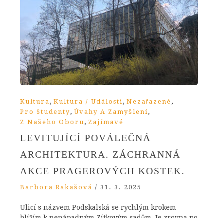
,
,
,
Kultura
Kultura / Události
Nezařazené
,
,
Pro Studenty
Úvahy A Zamyšlení
,
Z Našeho Oboru
Zajímavé
LEVITUJÍCÍ POVÁLEČNÁ
ARCHITEKTURA. ZÁCHRANNÁ
AKCE PRAGEROVÝCH KOSTEK.
Barbora Rakašová
/
31. 3. 2025
Ulicí s názvem Podskalská se rychlým krokem
blížím k nenápadným Zítkovým sadům. Je zrovna po