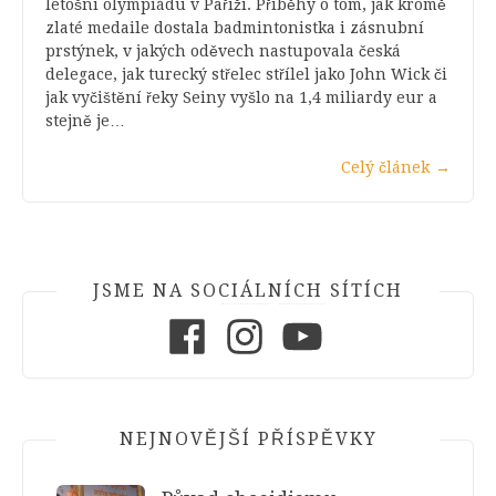
letošní olympiádu v Paříži. Příběhy o tom, jak kromě
zlaté medaile dostala badmintonistka i zásnubní
prstýnek, v jakých oděvech nastupovala česká
delegace, jak turecký střelec střílel jako John Wick či
jak vyčištění řeky Seiny vyšlo na 1,4 miliardy eur a
stejně je…
Celý článek
→
JSME NA SOCIÁLNÍCH SÍTÍCH
Facebook
Instagram
Youtube
NEJNOVĚJŠÍ PŘÍSPĚVKY