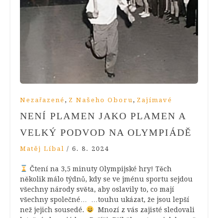
,
,
Nezařazené
Z Našeho Oboru
Zajímavé
NENÍ PLAMEN JAKO PLAMEN A
VELKÝ PODVOD NA OLYMPIÁDĚ
Matěj Líbal
/
6. 8. 2024
Čtení na 3,5 minuty Olympijské hry! Těch
několik málo týdnů, kdy se ve jménu sportu sejdou
všechny národy světa, aby oslavily to, co mají
všechny společné… …touhu ukázat, že jsou lepší
než jejich sousedé.
Mnozí z vás zajisté sledovali