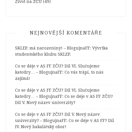
Život na ZČU
(49)
NEJNOVĚJŠÍ KOMENTÁŘE
SKLEP. má narozeniny! – BlogujnaFF
:
Vývrtka
studentského klubu SKLEP.
Co se děje v AS FF ZČU? Díl VI. Slučujeme
katedry… – BlogujnaFF
:
Co vás trápí, to nás
zajímá!
Co se děje v AS FF ZČU? Díl VI. Slučujeme
katedry… – BlogujnaFF
:
Co se děje v AS FF ZČU?
Díl V. Nový název univerzity?
Co se děje v AS FF ZČU? Díl V. Nový název
univerzity? – BlogujnaFF
:
Co se děje v AS FF? Díl
IV. Nový bakalářský obor!