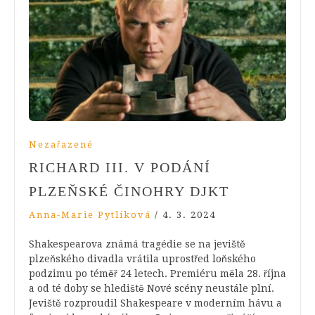
Nezařazené
RICHARD III. V PODÁNÍ
PLZEŇSKÉ ČINOHRY DJKT
Anna-Marie Pytlíková
/
4. 3. 2024
Shakespearova známá tragédie se na jeviště
plzeňského divadla vrátila uprostřed loňského
podzimu po téměř 24 letech. Premiéru měla 28. října
a od té doby se hlediště Nové scény neustále plní.
Jeviště rozproudil Shakespeare v moderním hávu a