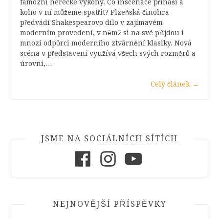
famózní herecké výkony. Co inscenace přináší a
koho v ní můžeme spatřit? Plzeňská činohra
předvádí Shakespearovo dílo v zajímavém
moderním provedení, v němž si na své přijdou i
mnozí odpůrci moderního ztvárnění klasiky. Nová
scéna v představení využívá všech svých rozměrů a
úrovní,…
Celý článek
→
JSME NA SOCIÁLNÍCH SÍTÍCH
Facebook
Instagram
Youtube
NEJNOVĚJŠÍ PŘÍSPĚVKY