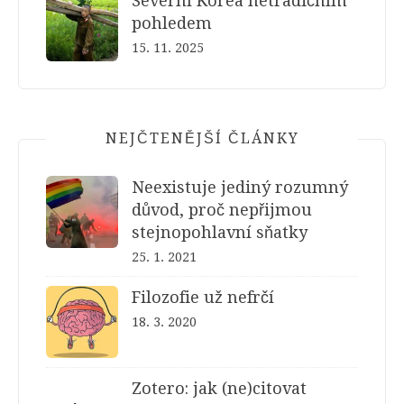
Severní Korea netradičním
pohledem
15. 11. 2025
NEJČTENĚJŠÍ ČLÁNKY
Neexistuje jediný rozumný
důvod, proč nepřijmou
stejnopohlavní sňatky
25. 1. 2021
Filozofie už nefrčí
18. 3. 2020
Zotero: jak (ne)citovat