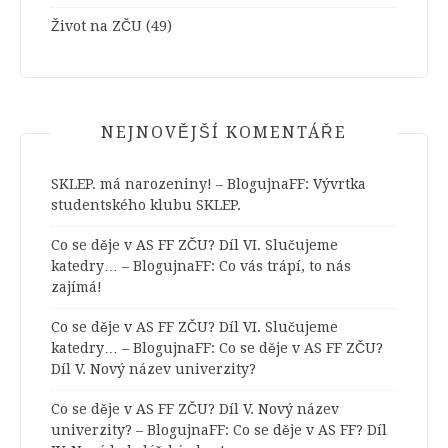
Život na ZČU
(49)
NEJNOVĚJŠÍ KOMENTÁŘE
SKLEP. má narozeniny! – BlogujnaFF
:
Vývrtka
studentského klubu SKLEP.
Co se děje v AS FF ZČU? Díl VI. Slučujeme
katedry… – BlogujnaFF
:
Co vás trápí, to nás
zajímá!
Co se děje v AS FF ZČU? Díl VI. Slučujeme
katedry… – BlogujnaFF
:
Co se děje v AS FF ZČU?
Díl V. Nový název univerzity?
Co se děje v AS FF ZČU? Díl V. Nový název
univerzity? – BlogujnaFF
:
Co se děje v AS FF? Díl