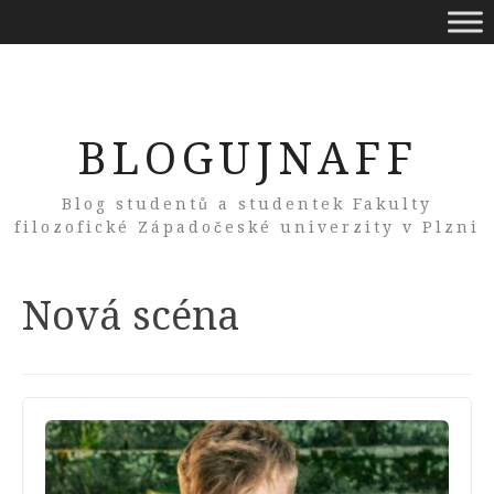
BLOGUJNAFF
Blog studentů a studentek Fakulty
filozofické Západočeské univerzity v Plzni
Tag:
Nová scéna