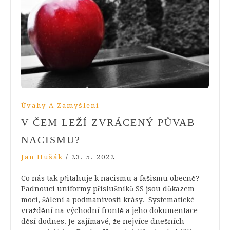
Úvahy A Zamyšlení
V ČEM LEŽÍ ZVRÁCENÝ PŮVAB
NACISMU?
Jan Hušák
/
23. 5. 2022
Co nás tak přitahuje k nacismu a fašismu obecně?
Padnoucí uniformy příslušníků SS jsou důkazem
moci, šálení a podmanivosti krásy. Systematické
vraždění na východní frontě a jeho dokumentace
děsí dodnes. Je zajímavé, že nejvíce dnešních