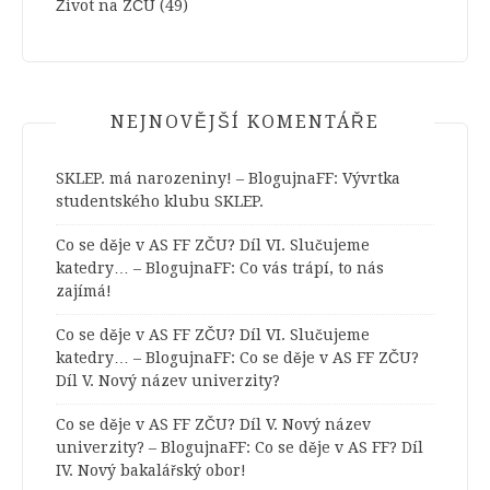
Život na ZČU
(49)
NEJNOVĚJŠÍ KOMENTÁŘE
SKLEP. má narozeniny! – BlogujnaFF
:
Vývrtka
studentského klubu SKLEP.
Co se děje v AS FF ZČU? Díl VI. Slučujeme
katedry… – BlogujnaFF
:
Co vás trápí, to nás
zajímá!
Co se děje v AS FF ZČU? Díl VI. Slučujeme
katedry… – BlogujnaFF
:
Co se děje v AS FF ZČU?
Díl V. Nový název univerzity?
Co se děje v AS FF ZČU? Díl V. Nový název
univerzity? – BlogujnaFF
:
Co se děje v AS FF? Díl
IV. Nový bakalářský obor!