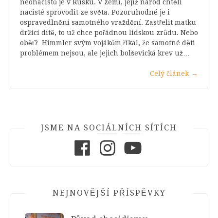
neonacistů je v Rusku. V zemi, jejíž národ chtěli
nacisté sprovodit ze světa. Pozoruhodné je i
ospravedlnění samotného vraždění. Zastřelit matku
držící dítě, to už chce pořádnou lidskou zrůdu. Nebo
oběť? Himmler svým vojákům říkal, že samotné děti
problémem nejsou, ale jejich bolševická krev už…
Celý článek
→
JSME NA SOCIÁLNÍCH SÍTÍCH
Facebook
Instagram
Youtube
NEJNOVĚJŠÍ PŘÍSPĚVKY