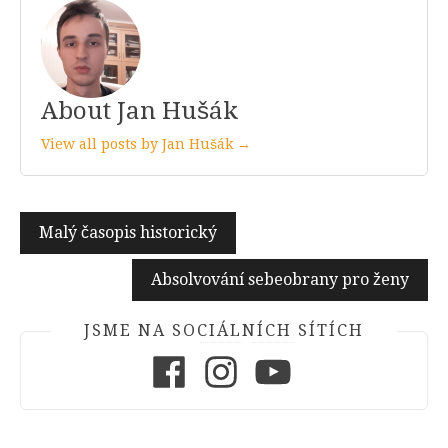
About Jan Hušák
View all posts by Jan Hušák →
Navigace
Malý časopis historický
pro
Absolvování sebeobrany pro ženy
příspěvek
JSME NA SOCIÁLNÍCH SÍTÍCH
Facebook
Instagram
Youtube