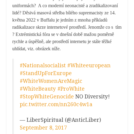
uniformách? A co moderní neonacisté a zradikalizovaní
lidé? Děsivá masová střelba bílého supremacisty ze 14.
května 2022 v Buffalu je jedním z mnoha příkladů
radikalizace skrze internetové prostředí. Jenomže co s tím
? Extrémistická fóra se v dnešní době mažou poměrně
rychle a úspěšně, ale prostředí internetu je stále těžké
uhlídat, viz. obrázek níže.
#Nationalsocialist
#Whiteeuropean
#StandUpForEurope
#WhiteWomenAreMagic
#WhiteBeauty
#ProWhite
#StopWhiteGenocide
NO Diversity!
pic.twitter.com/nn260c4w1a
— LiberSpiritual (@AnticLiber)
September 8, 2017