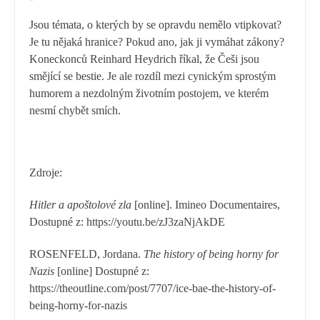
Jsou témata, o kterých by se opravdu nemělo vtipkovat?
Je tu nějaká hranice? Pokud ano, jak ji vymáhat zákony?
Koneckonců Reinhard Heydrich říkal, že Češi jsou
smějící se bestie. Je ale rozdíl mezi cynickým sprostým
humorem a nezdolným životním postojem, ve kterém
nesmí chybět smích.
Zdroje:
Hitler a apoštolové zla
[online]. Imineo Documentaires,
Dostupné z: https://youtu.be/zJ3zaNjAkDE
ROSENFELD, Jordana.
The history of being horny for
Nazis
[online] Dostupné z:
https://theoutline.com/post/7707/ice-bae-the-history-of-
being-horny-for-nazis