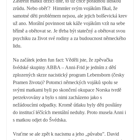
Zastřelit matku držící dítě, to už chce pořádnou lidskou
zrůdu. Nebo oběť? Himmler svým vojákům říkal, že
samotné děti problémem nejsou, ale jejich bolševická krev
už ano. Morální povinnost tak káže vojákům vzít na sebe
břímě a obětovat se. Je třeba být statečný a obětovat svou
psychiku za život své rodiny a za budoucnost německého
lidu.
Na začátek jeden fun fact: Věděli jste, že zpěvačka
švédské skupiny ABBA – Anni-Frid je jedním z dětí
zplozených skrze nacistický program Lebensborn (česky
Pramen života)? Potomci německých vojáků spolu se
svými matkami byli po skončení okupace Norska tvrdě
perzekvovány a bylo s nimi zacházeno jako s
nežádoucími odpadky. Kromě útlaku byly děti posílány
do institucí léčících mentální neduhy. Proto musela Anni i
s matkou odjet do Švédska.
Vraťme se ale zpět k nacismu a jeho
„
půvabu”. David