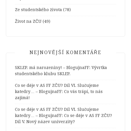
Ze studentského života
(78)
Život na ZČU
(49)
NEJNOVĚJŠÍ KOMENTÁŘE
SKLEP. má narozeniny! – BlogujnaFF
:
Vývrtka
studentského klubu SKLEP.
Co se děje v AS FF ZČU? Díl VI. Slučujeme
katedry… – BlogujnaFF
:
Co vás trápí, to nás
zajímá!
Co se děje v AS FF ZČU? Díl VI. Slučujeme
katedry… – BlogujnaFF
:
Co se děje v AS FF ZČU?
Díl V. Nový název univerzity?