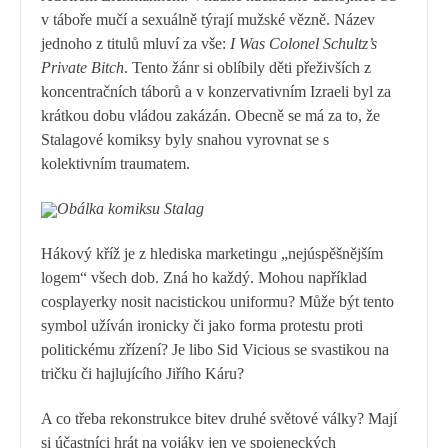
v táboře mučí a sexuálně týrají mužské vězně. Název
jednoho z titulů mluví za vše:
I Was Colonel Schultz’s
Private Bitch
.
Tento žánr si oblíbily děti přeživších z
koncentračních táborů a v konzervativním Izraeli byl za
krátkou dobu vládou zakázán. Obecně se má za to, že
Stalagové komiksy byly snahou vyrovnat se s
kolektivním traumatem.
Obálka komiksu Stalag
Hákový kříž je z hlediska marketingu
„
nejúspěšnějším
logem“ všech dob. Zná ho každý. Mohou například
cosplayerky nosit nacistickou uniformu? Může být tento
symbol užíván ironicky či jako forma protestu proti
politickému zřízení? Je libo Sid Vicious se svastikou na
tričku či hajlujícího Jiřího Káru?
A co třeba rekonstrukce bitev druhé světové války? Mají
si účastníci hrát na vojáky jen ve spojeneckých