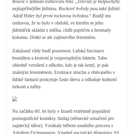
Bowie v jednom rozhovoru řekl:
„
Televize je bezpochyby
nejúspěšnějším fašistou. Rockové hvězdy jsou také fašisté.
Adolf Hitler byl první rockovou hvězdou
.
“
Budiž mu
omluvou, že to bylo v období, ve kterém se jeho
jídelníček skládal z mléka, chilli papriček a hromady
kokainu. Dotkl se ale zajímavého fenoménu.
Zakázané vždy budí pozornost. Lidská fascinace
brutalitou a krutostí je rozporuplným faktem. Tabu
ohledně vzrušení z někoho, kdo je tak krutý, je pak
známým fenoménem. Erotizace strachu a obávaného v
lidské fantazii poskytuje často úlevu a odhaluje kulturní
úzkosti a tužby.
Na začátku 60. let byly v Izraeli extrémně populární
pornografické komiksy
Stalag
(německé označení pro
zajatecký tábor). Vznikaly během soudního procesu s
Adolfem Eichmannem. Vnadné nacistické důstojnice SS