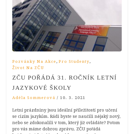
,
,
Pozvánky Na Akce
Pro Studenty
Život Na ZČU
ZČU POŘÁDÁ 31. ROČNÍK LETNÍ
JAZYKOVÉ ŠKOLY
Adéla Sommerová
/
10. 3. 2021
Letní prázdniny jsou ideální příležitostí pro učení
se cizím jazykům. Rádi byste se naučili nějaký nový,
nebo se zdokonalili v tom, který již ovládáte? Potom
pro vás máme dobrou zprávu. ZČU pořádá