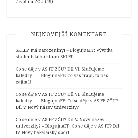
Život na ZČU
(49)
NEJNOVĚJŠÍ KOMENTÁŘE
SKLEP. má narozeniny! – BlogujnaFF
:
Vývrtka
studentského klubu SKLEP.
Co se děje v AS FF ZČU? Díl VI. Slučujeme
katedry… – BlogujnaFF
:
Co vás trápí, to nás
zajímá!
Co se děje v AS FF ZČU? Díl VI. Slučujeme
katedry… – BlogujnaFF
:
Co se děje v AS FF ZČU?
Díl V. Nový název univerzity?
Co se děje v AS FF ZČU? Díl V. Nový název
univerzity? – BlogujnaFF
:
Co se děje v AS FF? Díl
IV. Nový bakalářský obor!