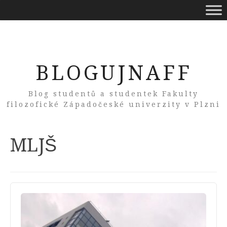
BLOGUJNAFF
Blog studentů a studentek Fakulty
filozofické Západočeské univerzity v Plzni
Tag:
MLJŠ