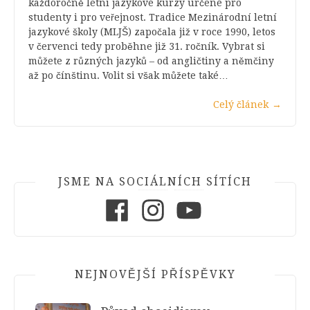
každoročně letní jazykové kurzy určené pro
studenty i pro veřejnost. Tradice Mezinárodní letní
jazykové školy (MLJŠ) započala již v roce 1990, letos
v červenci tedy proběhne již 31. ročník. Vybrat si
můžete z různých jazyků – od angličtiny a němčiny
až po čínštinu. Volit si však můžete také…
Celý článek
→
JSME NA SOCIÁLNÍCH SÍTÍCH
Facebook
Instagram
Youtube
NEJNOVĚJŠÍ PŘÍSPĚVKY