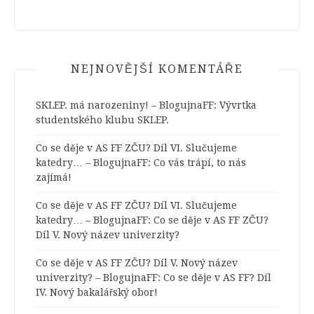
NEJNOVĚJŠÍ KOMENTÁŘE
SKLEP. má narozeniny! – BlogujnaFF
:
Vývrtka
studentského klubu SKLEP.
Co se děje v AS FF ZČU? Díl VI. Slučujeme
katedry… – BlogujnaFF
:
Co vás trápí, to nás
zajímá!
Co se děje v AS FF ZČU? Díl VI. Slučujeme
katedry… – BlogujnaFF
:
Co se děje v AS FF ZČU?
Díl V. Nový název univerzity?
Co se děje v AS FF ZČU? Díl V. Nový název
univerzity? – BlogujnaFF
:
Co se děje v AS FF? Díl
IV. Nový bakalářský obor!