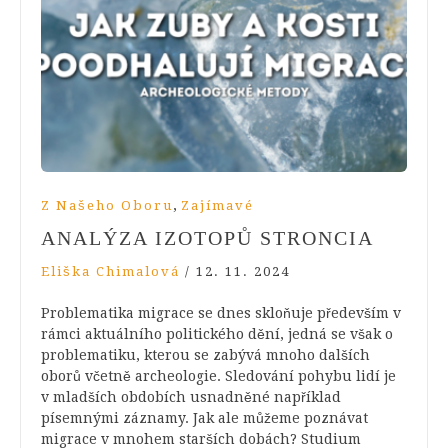
,
Z Našeho Oboru
Zajímavé
ANALÝZA IZOTOPŮ STRONCIA
Eliška Chimalová
/
12. 11. 2024
Problematika migrace se dnes skloňuje především v
rámci aktuálního politického dění, jedná se však o
problematiku, kterou se zabývá mnoho dalších
oborů včetně archeologie. Sledování pohybu lidí je
v mladších obdobích usnadněné například
písemnými záznamy. Jak ale můžeme poznávat
migrace v mnohem starších dobách? Studium