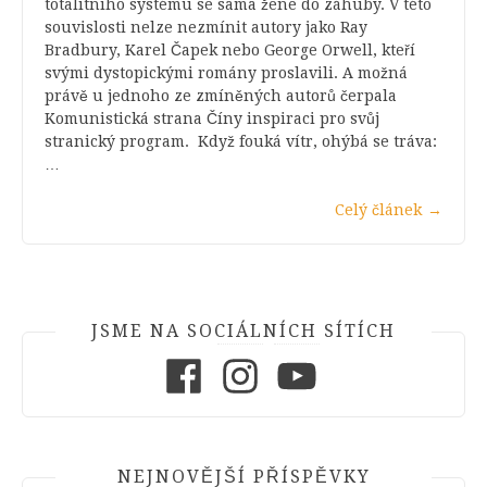
totalitního systému se sama žene do záhuby. V této
souvislosti nelze nezmínit autory jako Ray
Bradbury, Karel Čapek nebo George Orwell, kteří
svými dystopickými romány proslavili. A možná
právě u jednoho ze zmíněných autorů čerpala
Komunistická strana Číny inspiraci pro svůj
stranický program. Když fouká vítr, ohýbá se tráva:
…
Celý článek
→
JSME NA SOCIÁLNÍCH SÍTÍCH
Facebook
Instagram
Youtube
NEJNOVĚJŠÍ PŘÍSPĚVKY