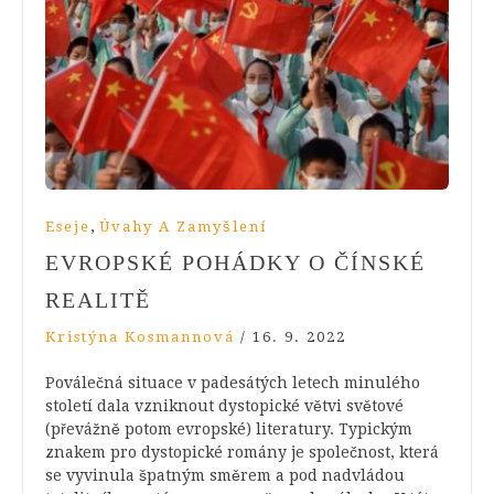
,
Eseje
Úvahy A Zamyšlení
EVROPSKÉ POHÁDKY O ČÍNSKÉ
REALITĚ
Kristýna Kosmannová
/
16. 9. 2022
Poválečná situace v padesátých letech minulého
století dala vzniknout dystopické větvi světové
(převážně potom evropské) literatury. Typickým
znakem pro dystopické romány je společnost, která
se vyvinula špatným směrem a pod nadvládou