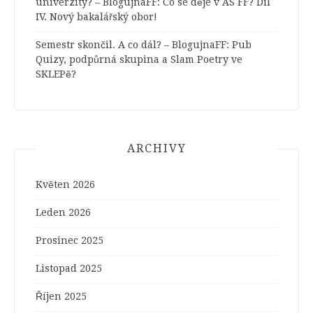
univerzity? – BlogujnaFF
:
Co se děje v AS FF? Díl
IV. Nový bakalářský obor!
Semestr skončil. A co dál? – BlogujnaFF
:
Pub
Quizy, podpůrná skupina a Slam Poetry ve
SKLEPě?
ARCHIVY
Květen 2026
Leden 2026
Prosinec 2025
Listopad 2025
Říjen 2025