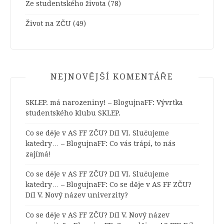
Ze studentského života
(78)
Život na ZČU
(49)
NEJNOVĚJŠÍ KOMENTÁŘE
SKLEP. má narozeniny! – BlogujnaFF
:
Vývrtka
studentského klubu SKLEP.
Co se děje v AS FF ZČU? Díl VI. Slučujeme
katedry… – BlogujnaFF
:
Co vás trápí, to nás
zajímá!
Co se děje v AS FF ZČU? Díl VI. Slučujeme
katedry… – BlogujnaFF
:
Co se děje v AS FF ZČU?
Díl V. Nový název univerzity?
Co se děje v AS FF ZČU? Díl V. Nový název