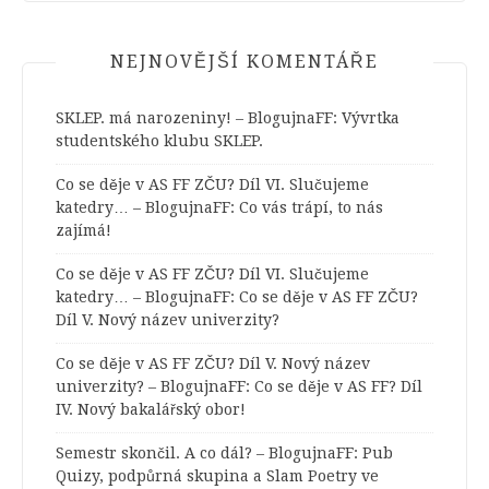
NEJNOVĚJŠÍ KOMENTÁŘE
SKLEP. má narozeniny! – BlogujnaFF
:
Vývrtka
studentského klubu SKLEP.
Co se děje v AS FF ZČU? Díl VI. Slučujeme
katedry… – BlogujnaFF
:
Co vás trápí, to nás
zajímá!
Co se děje v AS FF ZČU? Díl VI. Slučujeme
katedry… – BlogujnaFF
:
Co se děje v AS FF ZČU?
Díl V. Nový název univerzity?
Co se děje v AS FF ZČU? Díl V. Nový název
univerzity? – BlogujnaFF
:
Co se děje v AS FF? Díl
IV. Nový bakalářský obor!
Semestr skončil. A co dál? – BlogujnaFF
:
Pub
Quizy, podpůrná skupina a Slam Poetry ve