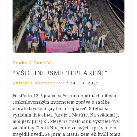
Úvahy A Zamyšlení
“VŠICHNI JSME TEPLÁREŇ!”
Kristýna Kosmannová
/
24. 10. 2022
Ve středu 12. října ve večerních hodinách otřásla
československým internetem zpráva o střelbě
v bratislavském gay baru Tepláreň. Střelba si
vyžádala dvě oběti, Juraje a Matúše. Na svědomí ji
měl jistý Juraj K., který na místě činu vystřílel dva
zásobníky. Deník N v jedné ze svých zpráv o této
tragédii uvedl, že Juraj a Matúš zemřeli kvůli tomu,