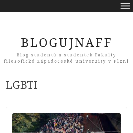
BLOGUJNAFF
Blog studentů a studentek Fakulty
filozofické Západočeské univerzity v Plzni
Tag:
LGBTI