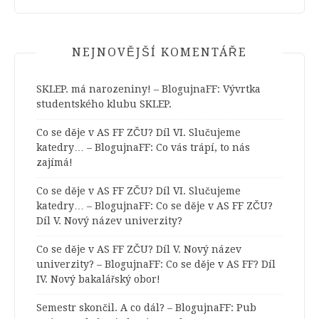
NEJNOVĚJŠÍ KOMENTÁŘE
SKLEP. má narozeniny! – BlogujnaFF
:
Vývrtka
studentského klubu SKLEP.
Co se děje v AS FF ZČU? Díl VI. Slučujeme
katedry… – BlogujnaFF
:
Co vás trápí, to nás
zajímá!
Co se děje v AS FF ZČU? Díl VI. Slučujeme
katedry… – BlogujnaFF
:
Co se děje v AS FF ZČU?
Díl V. Nový název univerzity?
Co se děje v AS FF ZČU? Díl V. Nový název
univerzity? – BlogujnaFF
:
Co se děje v AS FF? Díl
IV. Nový bakalářský obor!
Semestr skončil. A co dál? – BlogujnaFF
:
Pub