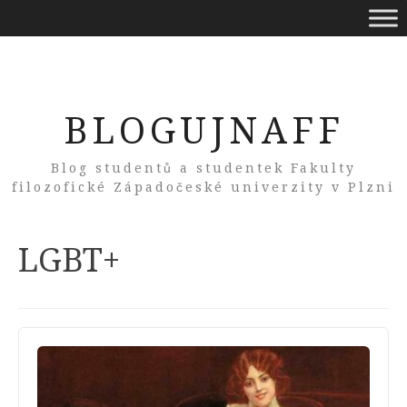
BLOGUJNAFF
Blog studentů a studentek Fakulty
filozofické Západočeské univerzity v Plzni
Tag:
LGBT+