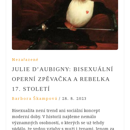
Nezařazené
JULIE D’AUBIGNY: BISEXUÁLNÍ
OPERNÍ ZPĚVAČKA A REBELKA
17. STOLETÍ
Barbora Škampová
/
28. 8. 2023
Bisexualita není trend ani sociální koncept
moderní doby. V historii najdeme nemálo
významných osobností, o kterých se už tehdy
vědělo, že vedou vztahy s muži i ženami. Jenom za