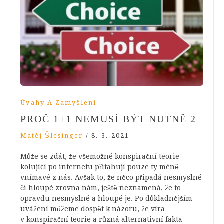
Úvahy A Zamyšlení
PROČ 1+1 NEMUSÍ BÝT NUTNĚ 2
Matěj Šlesinger
/
8. 3. 2021
Může se zdát, že všemožné konspirační teorie
kolující po internetu přitahují pouze ty méně
vnímavé z nás. Avšak to, že něco připadá nesmyslné
či hloupé zrovna nám, ještě neznamená, že to
opravdu nesmyslné a hloupé je. Po důkladnějším
uvážení můžeme dospět k názoru, že víra
v konspirační teorie a různá alternativní fakta