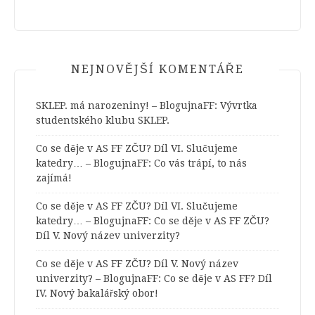
NEJNOVĚJŠÍ KOMENTÁŘE
SKLEP. má narozeniny! – BlogujnaFF
:
Vývrtka
studentského klubu SKLEP.
Co se děje v AS FF ZČU? Díl VI. Slučujeme
katedry… – BlogujnaFF
:
Co vás trápí, to nás
zajímá!
Co se děje v AS FF ZČU? Díl VI. Slučujeme
katedry… – BlogujnaFF
:
Co se děje v AS FF ZČU?
Díl V. Nový název univerzity?
Co se děje v AS FF ZČU? Díl V. Nový název
univerzity? – BlogujnaFF
:
Co se děje v AS FF? Díl
IV. Nový bakalářský obor!