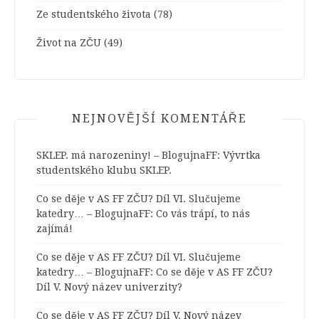
Ze studentského života
(78)
Život na ZČU
(49)
NEJNOVĚJŠÍ KOMENTÁŘE
SKLEP. má narozeniny! – BlogujnaFF
:
Vývrtka
studentského klubu SKLEP.
Co se děje v AS FF ZČU? Díl VI. Slučujeme
katedry… – BlogujnaFF
:
Co vás trápí, to nás
zajímá!
Co se děje v AS FF ZČU? Díl VI. Slučujeme
katedry… – BlogujnaFF
:
Co se děje v AS FF ZČU?
Díl V. Nový název univerzity?
Co se děje v AS FF ZČU? Díl V. Nový název