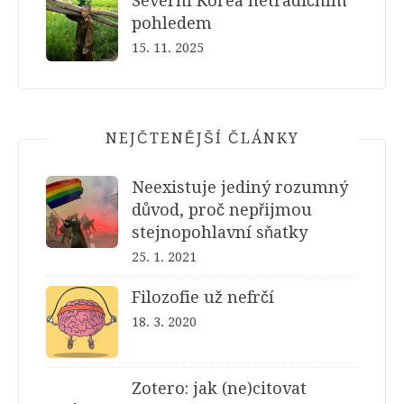
Severní Korea netradičním
pohledem
15. 11. 2025
NEJČTENĚJŠÍ ČLÁNKY
Neexistuje jediný rozumný
důvod, proč nepřijmou
stejnopohlavní sňatky
25. 1. 2021
Filozofie už nefrčí
18. 3. 2020
Zotero: jak (ne)citovat