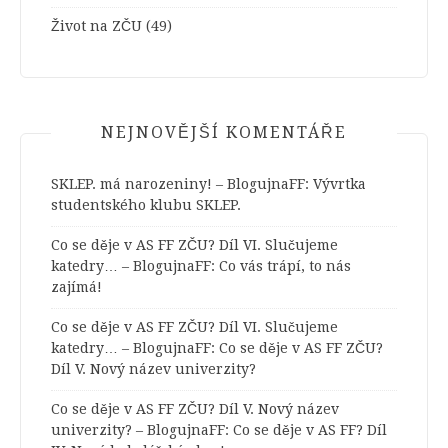
Život na ZČU
(49)
NEJNOVĚJŠÍ KOMENTÁŘE
SKLEP. má narozeniny! – BlogujnaFF
:
Vývrtka
studentského klubu SKLEP.
Co se děje v AS FF ZČU? Díl VI. Slučujeme
katedry… – BlogujnaFF
:
Co vás trápí, to nás
zajímá!
Co se děje v AS FF ZČU? Díl VI. Slučujeme
katedry… – BlogujnaFF
:
Co se děje v AS FF ZČU?
Díl V. Nový název univerzity?
Co se děje v AS FF ZČU? Díl V. Nový název
univerzity? – BlogujnaFF
:
Co se děje v AS FF? Díl