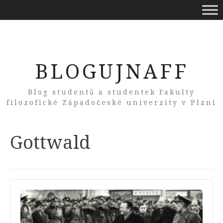
BLOGUJNAFF
Blog studentů a studentek Fakulty
filozofické Západočeské univerzity v Plzni
Tag:
Gottwald