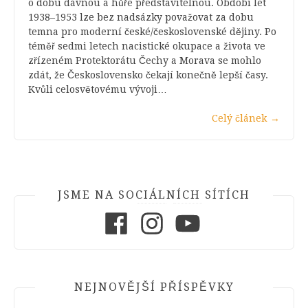
o dobu dávnou a hůře představitelnou. Období let
1938–1953 lze bez nadsázky považovat za dobu
temna pro moderní české/československé dějiny. Po
téměř sedmi letech nacistické okupace a života ve
zřízeném Protektorátu Čechy a Morava se mohlo
zdát, že Československo čekají konečně lepší časy.
Kvůli celosvětovému vývoji…
Celý článek
→
JSME NA SOCIÁLNÍCH SÍTÍCH
Facebook
Instagram
Youtube
NEJNOVĚJŠÍ PŘÍSPĚVKY