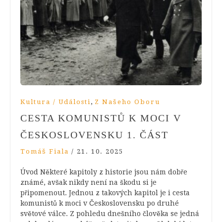
,
Kultura / Události
Z Našeho Oboru
CESTA KOMUNISTŮ K MOCI V
ČESKOSLOVENSKU 1. ČÁST
Tomáš Fiala
/
21. 10. 2025
Úvod Některé kapitoly z historie jsou nám dobře
známé, avšak nikdy není na škodu si je
připomenout. Jednou z takových kapitol je i cesta
komunistů k moci v Československu po druhé
světové válce. Z pohledu dnešního člověka se jedná