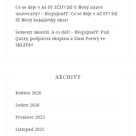
Co se děje v AS FF ZČU? Díl V. Nový název
univerzity? – BlogujnaFF
:
Co se děje v AS FF? Díl
IV. Nový bakalářský obor!
Semestr skončil. A co dál? – BlogujnaFF
:
Pub
Quizy, podpůrná skupina a Slam Poetry ve
SKLEPě?
ARCHIVY
Květen 2026
Leden 2026
Prosinec 2025
Listopad 2025