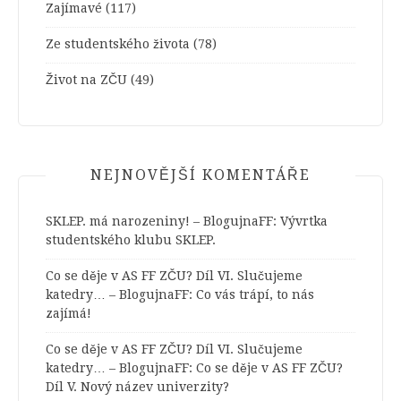
Zajímavé
(117)
Ze studentského života
(78)
Život na ZČU
(49)
NEJNOVĚJŠÍ KOMENTÁŘE
SKLEP. má narozeniny! – BlogujnaFF
:
Vývrtka
studentského klubu SKLEP.
Co se děje v AS FF ZČU? Díl VI. Slučujeme
katedry… – BlogujnaFF
:
Co vás trápí, to nás
zajímá!
Co se děje v AS FF ZČU? Díl VI. Slučujeme
katedry… – BlogujnaFF
:
Co se děje v AS FF ZČU?
Díl V. Nový název univerzity?