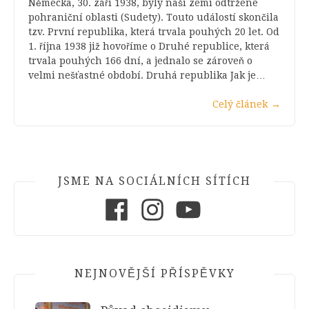
Německa, 30. září 1938, byly naší zemi odtržené
pohraniční oblasti (Sudety). Touto událostí skončila
tzv. První republika, která trvala pouhých 20 let. Od
1. října 1938 již hovoříme o Druhé republice, která
trvala pouhých 166 dní, a jednalo se zároveň o
velmi nešťastné období. Druhá republika Jak je…
Celý článek
→
JSME NA SOCIÁLNÍCH SÍTÍCH
Facebook
Instagram
Youtube
NEJNOVĚJŠÍ PŘÍSPĚVKY