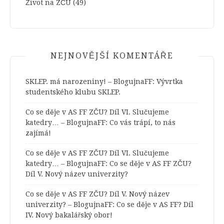
Život na ZČU
(49)
NEJNOVĚJŠÍ KOMENTÁŘE
SKLEP. má narozeniny! – BlogujnaFF
:
Vývrtka
studentského klubu SKLEP.
Co se děje v AS FF ZČU? Díl VI. Slučujeme
katedry… – BlogujnaFF
:
Co vás trápí, to nás
zajímá!
Co se děje v AS FF ZČU? Díl VI. Slučujeme
katedry… – BlogujnaFF
:
Co se děje v AS FF ZČU?
Díl V. Nový název univerzity?
Co se děje v AS FF ZČU? Díl V. Nový název
univerzity? – BlogujnaFF
:
Co se děje v AS FF? Díl
IV. Nový bakalářský obor!