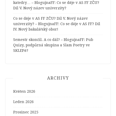
katedry… – BlogujnaFF
:
Co se děje v AS FF ZČU?
Díl V. Nový název univerzity?
Co se děje v AS FF ZČU? Díl V. Nový název
univerzity? – BlogujnaFF
:
Co se děje v AS FF? Díl
IV. Nový bakalářský obor!
Semestr skončil. A co dál? – BlogujnaFF
:
Pub
Quizy, podpůrná skupina a Slam Poetry ve
SKLEPě?
ARCHIVY
Květen 2026
Leden 2026
Prosinec 2025