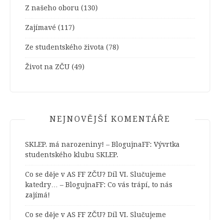
Z našeho oboru
(130)
Zajímavé
(117)
Ze studentského života
(78)
Život na ZČU
(49)
NEJNOVĚJŠÍ KOMENTÁŘE
SKLEP. má narozeniny! – BlogujnaFF
:
Vývrtka
studentského klubu SKLEP.
Co se děje v AS FF ZČU? Díl VI. Slučujeme
katedry… – BlogujnaFF
:
Co vás trápí, to nás
zajímá!
Co se děje v AS FF ZČU? Díl VI. Slučujeme