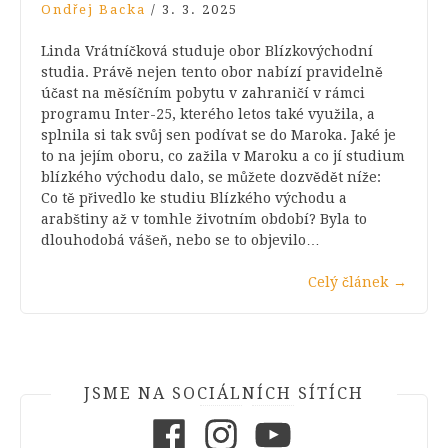
Ondřej Backa
/
3. 3. 2025
Linda Vrátníčková studuje obor Blízkovýchodní
studia. Právě nejen tento obor nabízí pravidelně
účast na měsíčním pobytu v zahraničí v rámci
programu Inter-25, kterého letos také využila, a
splnila si tak svůj sen podívat se do Maroka. Jaké je
to na jejím oboru, co zažila v Maroku a co jí studium
blízkého východu dalo, se můžete dozvědět níže:
Co tě přivedlo ke studiu Blízkého východu a
arabštiny až v tomhle životním období? Byla to
dlouhodobá vášeň, nebo se to objevilo…
Celý článek
→
JSME NA SOCIÁLNÍCH SÍTÍCH
Facebook
Instagram
Youtube