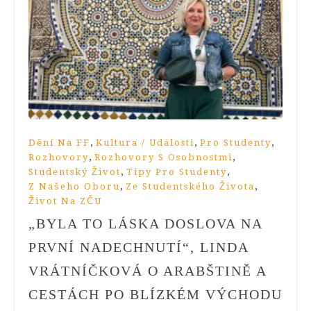
,
,
,
Dění Na FF
Kultura / Události
Pro Studenty
,
,
Rozhovory
Rozhovory S Osobnostmi
,
,
Studentský Život
Tipy Pro Studenty
,
,
Z Našeho Oboru
Ze Studentského Života
Život Na ZČU
„BYLA TO LÁSKA DOSLOVA NA
PRVNÍ NADECHNUTÍ“, LINDA
VRÁTNÍČKOVÁ O ARABŠTINĚ A
CESTÁCH PO BLÍZKÉM VÝCHODU