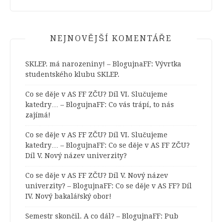
NEJNOVĚJŠÍ KOMENTÁŘE
SKLEP. má narozeniny! – BlogujnaFF
:
Vývrtka
studentského klubu SKLEP.
Co se děje v AS FF ZČU? Díl VI. Slučujeme
katedry… – BlogujnaFF
:
Co vás trápí, to nás
zajímá!
Co se děje v AS FF ZČU? Díl VI. Slučujeme
katedry… – BlogujnaFF
:
Co se děje v AS FF ZČU?
Díl V. Nový název univerzity?
Co se děje v AS FF ZČU? Díl V. Nový název
univerzity? – BlogujnaFF
:
Co se děje v AS FF? Díl
IV. Nový bakalářský obor!
Semestr skončil. A co dál? – BlogujnaFF
:
Pub