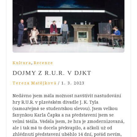
,
Kultura
Recenze
DOJMY Z R.U.R. V DJKT
Tereza Matějková
/
1. 3. 2023
Nedávno jsem měla možnost navštívit nastudování
hry R.U.R. v plzeňském divadle J. K. Tyla
(samozřejmě se studentskou slevou). Jsem velkou
fanynkou Karla Čapka a na představení jsem se
velmi těšila. Věděla jsem, že hra je zmodernizovaná,
ale i tak mě to docela překvapilo, a ačkoli už od
zhlédnutí představení uběhlo 14 dní, pořád nevím,