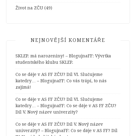
Život na ZČU
(49)
NEJNOVĚJŠÍ KOMENTÁŘE
SKLEP. má narozeniny! – BlogujnaFF
:
Vývrtka
studentského klubu SKLEP.
Co se děje v AS FF ZČU? Díl VI. Slučujeme
katedry… – BlogujnaFF
:
Co vás trápí, to nás
zajímá!
Co se děje v AS FF ZČU? Díl VI. Slučujeme
katedry… – BlogujnaFF
:
Co se děje v AS FF ZČU?
Díl V. Nový název univerzity?
Co se děje v AS FF ZČU? Díl V. Nový název
univerzity? – BlogujnaFF
:
Co se děje v AS FF? Díl