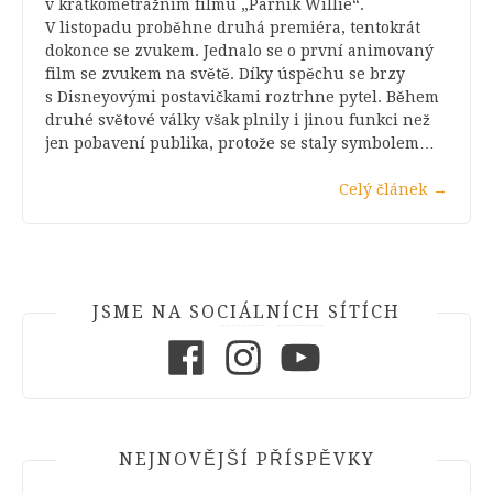
v krátkometrážním filmu „Parník Willie“.
V listopadu proběhne druhá premiéra, tentokrát
dokonce se zvukem. Jednalo se o první animovaný
film se zvukem na světě. Díky úspěchu se brzy
s Disneyovými postavičkami roztrhne pytel. Během
druhé světové války však plnily i jinou funkci než
jen pobavení publika, protože se staly symbolem…
Celý článek
→
JSME NA SOCIÁLNÍCH SÍTÍCH
Facebook
Instagram
Youtube
NEJNOVĚJŠÍ PŘÍSPĚVKY