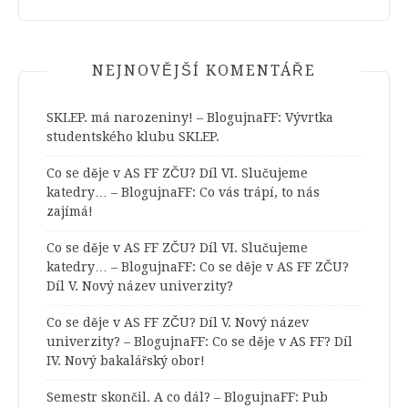
NEJNOVĚJŠÍ KOMENTÁŘE
SKLEP. má narozeniny! – BlogujnaFF
:
Vývrtka
studentského klubu SKLEP.
Co se děje v AS FF ZČU? Díl VI. Slučujeme
katedry… – BlogujnaFF
:
Co vás trápí, to nás
zajímá!
Co se děje v AS FF ZČU? Díl VI. Slučujeme
katedry… – BlogujnaFF
:
Co se děje v AS FF ZČU?
Díl V. Nový název univerzity?
Co se děje v AS FF ZČU? Díl V. Nový název
univerzity? – BlogujnaFF
:
Co se děje v AS FF? Díl
IV. Nový bakalářský obor!
Semestr skončil. A co dál? – BlogujnaFF
:
Pub