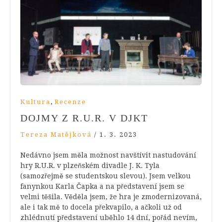
,
Kultura
Recenze
DOJMY Z R.U.R. V DJKT
Tereza Matějková
/
1. 3. 2023
Nedávno jsem měla možnost navštívit nastudování
hry R.U.R. v plzeňském divadle J. K. Tyla
(samozřejmě se studentskou slevou). Jsem velkou
fanynkou Karla Čapka a na představení jsem se
velmi těšila. Věděla jsem, že hra je zmodernizovaná,
ale i tak mě to docela překvapilo, a ačkoli už od
zhlédnutí představení uběhlo 14 dní, pořád nevím,