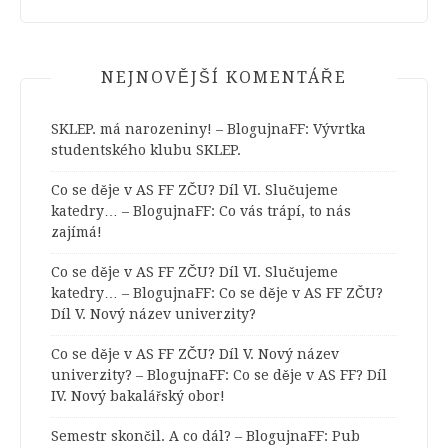
NEJNOVĚJŠÍ KOMENTÁŘE
SKLEP. má narozeniny! – BlogujnaFF
:
Vývrtka
studentského klubu SKLEP.
Co se děje v AS FF ZČU? Díl VI. Slučujeme
katedry… – BlogujnaFF
:
Co vás trápí, to nás
zajímá!
Co se děje v AS FF ZČU? Díl VI. Slučujeme
katedry… – BlogujnaFF
:
Co se děje v AS FF ZČU?
Díl V. Nový název univerzity?
Co se děje v AS FF ZČU? Díl V. Nový název
univerzity? – BlogujnaFF
:
Co se děje v AS FF? Díl
IV. Nový bakalářský obor!
Semestr skončil. A co dál? – BlogujnaFF
:
Pub