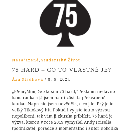
,
Nezařazené
Studentský Život
75 HARD – CO TO VLASTNĚ JE?
Áža Sládková
/
8. 6. 2024
„Přemýšlím, že zkusím 75 hard,“ řekla mi nedávno
kamarádka a já jsem na ni zůstala překvapeně
koukat. Naprosto jsem nevěděla, o co jde. Prý je to
velký Tiktokový hit. Pokud i vy jste touto výzvou
nepolíbeni, tak vám ji zkusím přiblížit. 75 hard je
výzva, kterou v roce 2019 vymyslel Andy Frisella
(podnikatel, poradce a momentálně i autor několika