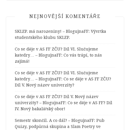
NEJNOVĚJŠÍ KOMENTÁŘE
SKLEP. má narozeniny! – BlogujnaFF
:
Vývrtka
studentského klubu SKLEP.
Co se děje v AS FF ZČU? Díl VI. Slučujeme
katedry… – BlogujnaFF
:
Co vás trápí, to nás
zajímá!
Co se děje v AS FF ZČU? Díl VI. Slučujeme
katedry… – BlogujnaFF
:
Co se děje v AS FF ZČU?
Díl V. Nový název univerzity?
Co se děje v AS FF ZČU? Díl V. Nový název
univerzity? – BlogujnaFF
:
Co se děje v AS FF? Díl
IV. Nový bakalářský obor!
Semestr skončil. A co dál? – BlogujnaFF
:
Pub
Quizy, podpůrná skupina a Slam Poetry ve