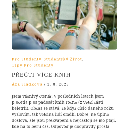
,
,
Pro Studenty
Studentský Život
Tipy Pro Studenty
PŘEČTI VÍCE KNIH
Áža Sládková
/
2. 8. 2023
Jsem vášnivý čtenář. V posledních letech jsem
přečetla přes padesát knih ročně (z větší části
beletrii). Občas se stává, že když číslo daného roku
vyslovím, tak většina lidí omdlí. Dobře, ne úplně
doslova, ale jsou překvapeni a nejčastěji se mě ptají,
kde na to beru čas. Odpověď je doopravdy prostá: