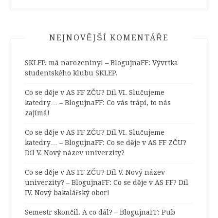
NEJNOVĚJŠÍ KOMENTÁŘE
SKLEP. má narozeniny! – BlogujnaFF
:
Vývrtka
studentského klubu SKLEP.
Co se děje v AS FF ZČU? Díl VI. Slučujeme
katedry… – BlogujnaFF
:
Co vás trápí, to nás
zajímá!
Co se děje v AS FF ZČU? Díl VI. Slučujeme
katedry… – BlogujnaFF
:
Co se děje v AS FF ZČU?
Díl V. Nový název univerzity?
Co se děje v AS FF ZČU? Díl V. Nový název
univerzity? – BlogujnaFF
:
Co se děje v AS FF? Díl
IV. Nový bakalářský obor!
Semestr skončil. A co dál? – BlogujnaFF
:
Pub